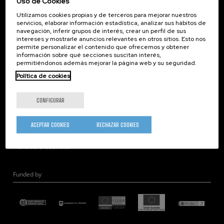
Uso de Cookies
Corporate Compliance
Utilizamos cookies propias y de terceros para mejorar nuestros
Nanomagnetismo
servicios, elaborar información estadística, analizar sus hábitos de
Nanoóptica
navegación, inferir grupos de interés, crear un perfil de sus
intereses y mostrarle anuncios relevantes en otros sitios. Esto nos
Autoensamblado
permite personalizar el contenido que ofrecemos y obtener
información sobre qué secciones suscitan interés,
Nanobiosistemas
permitiéndonos además mejorar la página web y su seguridad.
Nanodispositivos
Política de cookies
Microscopía Electrónica
Teoría
CONFIGURAR
Nanomateriales
Microscopía de Detección Cuántica
ACEPTAR COOKIES
RECHAZAR COOKIES
Nanoingeniería
Hardware Cuántico
Funded by