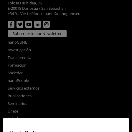
Tolosa Hiribidea, 76
E-20018 Donostia / San Sebastian
+34 9... Ver teléfono
·
nano@nanogune.eu
Subscribe to our Newsletter
nanoGUNE
Investigación
Transferencia
Formación
Sociedad
nanoPeople
Servicios externos
Publicaciones
Seminarios
Únete
Sala de prensa
Perfil del contratante