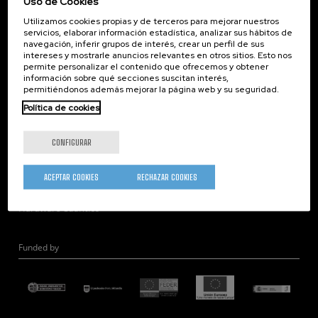
Uso de Cookies
Corporate Compliance
Utilizamos cookies propias y de terceros para mejorar nuestros
Nanomagnetismo
servicios, elaborar información estadística, analizar sus hábitos de
Nanoóptica
navegación, inferir grupos de interés, crear un perfil de sus
intereses y mostrarle anuncios relevantes en otros sitios. Esto nos
Autoensamblado
permite personalizar el contenido que ofrecemos y obtener
información sobre qué secciones suscitan interés,
Nanobiosistemas
permitiéndonos además mejorar la página web y su seguridad.
Nanodispositivos
Política de cookies
Microscopía Electrónica
Teoría
CONFIGURAR
Nanomateriales
Microscopía de Detección Cuántica
ACEPTAR COOKIES
RECHAZAR COOKIES
Nanoingeniería
Hardware Cuántico
Funded by