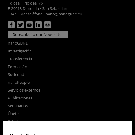
Tolosa Hiribidea, 76
E-20018 Donostia / San Sebastian
+34 9... Ver teléfono
·
nano@nanogune.eu
Subscribe to our Newsletter
nanoGUNE
Investigación
Transferencia
Formación
Sociedad
nanoPeople
Servicios externos
Publicaciones
Seminarios
Únete
Sala de prensa
Perfil del contratante