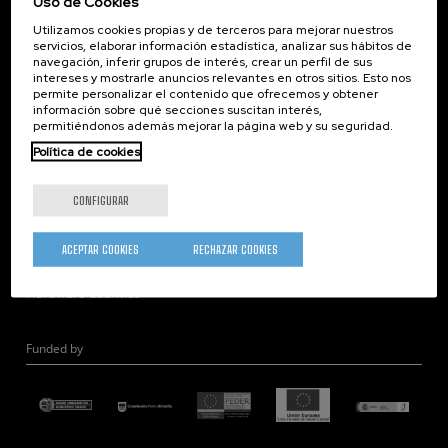
Uso de Cookies
Corporate Compliance
Utilizamos cookies propias y de terceros para mejorar nuestros
Nanomagnetismo
servicios, elaborar información estadística, analizar sus hábitos de
Nanoóptica
navegación, inferir grupos de interés, crear un perfil de sus
intereses y mostrarle anuncios relevantes en otros sitios. Esto nos
Autoensamblado
permite personalizar el contenido que ofrecemos y obtener
información sobre qué secciones suscitan interés,
Nanobiosistemas
permitiéndonos además mejorar la página web y su seguridad.
Nanodispositivos
Política de cookies
Microscopía Electrónica
Teoría
CONFIGURAR
Nanomateriales
Microscopía de Detección Cuántica
ACEPTAR COOKIES
RECHAZAR COOKIES
Nanoingeniería
Hardware Cuántico
Funded by