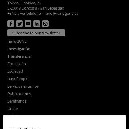
Tolosa Hiribidea, 76
E-20018 Donostia / San Sebastian
+34 9... Ver teléfono
·
nano@nanogune.eu
Subscribe to our Newsletter
nanoGUNE
Investigación
Transferencia
Formación
Sociedad
nanoPeople
Servicios externos
Publicaciones
Seminarios
Únete
Sala de prensa
Perfil del contratante