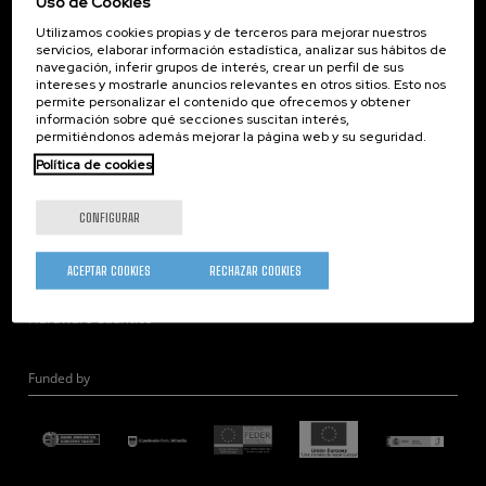
Uso de Cookies
Corporate Compliance
Utilizamos cookies propias y de terceros para mejorar nuestros
Nanomagnetismo
servicios, elaborar información estadística, analizar sus hábitos de
Nanoóptica
navegación, inferir grupos de interés, crear un perfil de sus
intereses y mostrarle anuncios relevantes en otros sitios. Esto nos
Autoensamblado
permite personalizar el contenido que ofrecemos y obtener
información sobre qué secciones suscitan interés,
Nanobiosistemas
permitiéndonos además mejorar la página web y su seguridad.
Nanodispositivos
Política de cookies
Microscopía Electrónica
Teoría
CONFIGURAR
Nanomateriales
Microscopía de Detección Cuántica
ACEPTAR COOKIES
RECHAZAR COOKIES
Nanoingeniería
Hardware Cuántico
Funded by