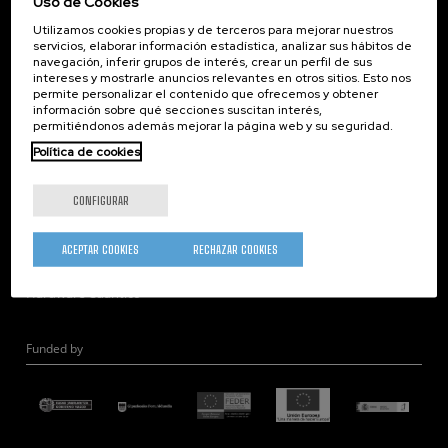
Uso de Cookies
Corporate Compliance
Utilizamos cookies propias y de terceros para mejorar nuestros
Nanomagnetismo
servicios, elaborar información estadística, analizar sus hábitos de
Nanoóptica
navegación, inferir grupos de interés, crear un perfil de sus
intereses y mostrarle anuncios relevantes en otros sitios. Esto nos
Autoensamblado
permite personalizar el contenido que ofrecemos y obtener
información sobre qué secciones suscitan interés,
Nanobiosistemas
permitiéndonos además mejorar la página web y su seguridad.
Nanodispositivos
Política de cookies
Microscopía Electrónica
Teoría
CONFIGURAR
Nanomateriales
Microscopía de Detección Cuántica
ACEPTAR COOKIES
RECHAZAR COOKIES
Nanoingeniería
Hardware Cuántico
Funded by