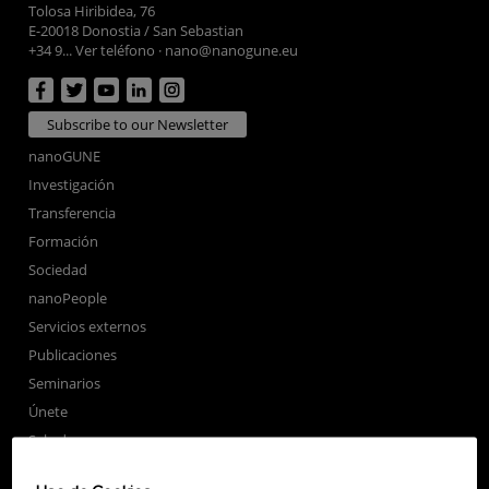
Tolosa Hiribidea, 76
E-20018 Donostia / San Sebastian
+34 9... Ver teléfono
·
nano@nanogune.eu
Subscribe to our Newsletter
nanoGUNE
Investigación
Transferencia
Formación
Sociedad
nanoPeople
Servicios externos
Publicaciones
Seminarios
Únete
Sala de prensa
Perfil del contratante