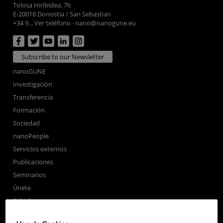
Tolosa Hiribidea, 76
E-20018 Donostia / San Sebastian
+34 9... Ver teléfono
·
nano@nanogune.eu
Subscribe to our Newsletter
nanoGUNE
Investigación
Transferencia
Formación
Sociedad
nanoPeople
Servicios externos
Publicaciones
Seminarios
Únete
Sala de prensa
Perfil del contratante