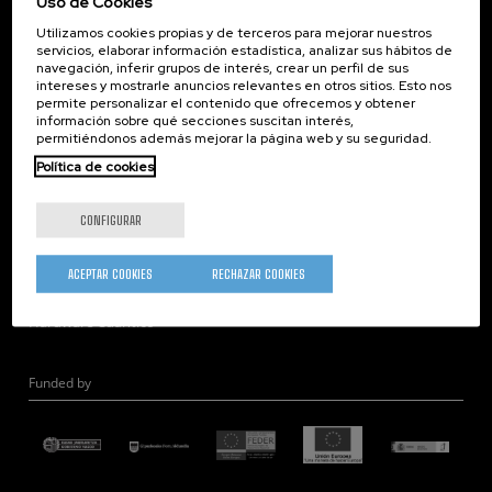
Uso de Cookies
Corporate Compliance
Utilizamos cookies propias y de terceros para mejorar nuestros
Nanomagnetismo
servicios, elaborar información estadística, analizar sus hábitos de
Nanoóptica
navegación, inferir grupos de interés, crear un perfil de sus
intereses y mostrarle anuncios relevantes en otros sitios. Esto nos
Autoensamblado
permite personalizar el contenido que ofrecemos y obtener
información sobre qué secciones suscitan interés,
Nanobiosistemas
permitiéndonos además mejorar la página web y su seguridad.
Nanodispositivos
Política de cookies
Microscopía Electrónica
Teoría
CONFIGURAR
Nanomateriales
Microscopía de Detección Cuántica
ACEPTAR COOKIES
RECHAZAR COOKIES
Nanoingeniería
Hardware Cuántico
Funded by