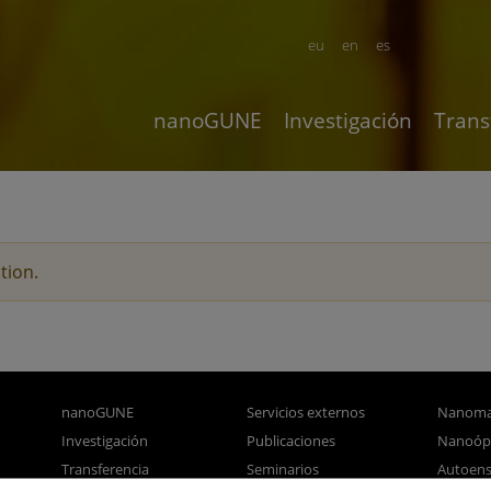
eu
en
es
nanoGUNE
Investigación
Trans
tion.
nanoGUNE
Servicios externos
Nanoma
Investigación
Publicaciones
Nanoóp
Transferencia
Seminarios
Autoen