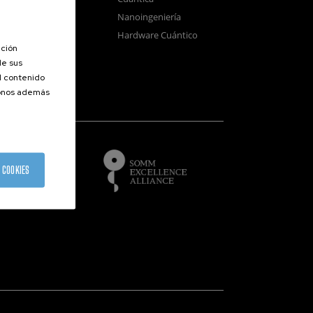
sistemas
Nanoingeniería
positivos
Hardware Cuántico
opía Electrónica
ación
de sus
el contenido
donos además
of
 COOKIES