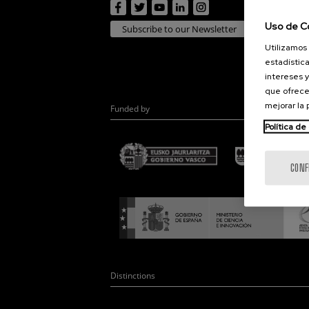
Uso de C
Subscribe to our Newsletter
Utilizamos 
estadística
intereses y
que ofrece
mejorar la
Funded by
Política de
CONF
Distinctions