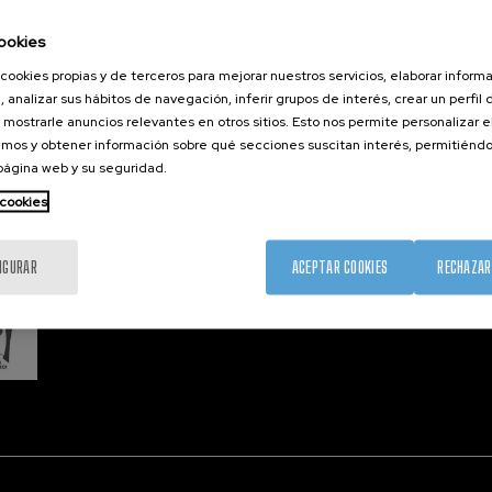
Formación
Únete
Nanobio
Sociedad
Sala de prensa
Nanodis
ookies
nanoPeople
Perfil del contratante
Microsc
cookies propias y de terceros para mejorar nuestros servicios, elaborar inform
Corporate Compliance
, analizar sus hábitos de navegación, inferir grupos de interés, crear un perfil 
 mostrarle anuncios relevantes en otros sitios. Esto nos permite personalizar 
mos y obtener información sobre qué secciones suscitan interés, permitién
 página web y su seguridad.
Member 
 cookies
IGURAR
ACEPTAR COOKIES
RECHAZAR