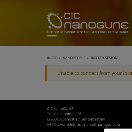
INICIO
NANOPEOPLE
INICIAR SESIÓN
Unable to connect from your loca
CIC nanoGUNE
Tolosa Hiribidea, 76
E-20018 Donostia / San Sebastian
+34 9... Ver teléfono
·
nano@nanogune.eu