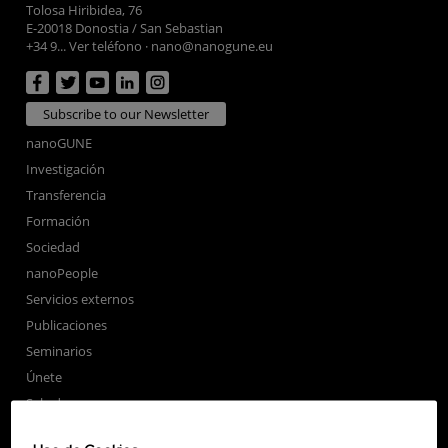
Tolosa Hiribidea, 76
E-20018 Donostia / San Sebastian
+34 9... Ver teléfono
·
nano@nanogune.eu
Subscribe to our Newsletter
nanoGUNE
Investigación
Transferencia
Formación
Sociedad
nanoPeople
Servicios externos
Publicaciones
Seminarios
Únete
Sala de prensa
Perfil del contratante