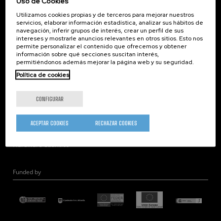
Uso de Cookies
Corporate Compliance
Utilizamos cookies propias y de terceros para mejorar nuestros
Nanomagnetismo
servicios, elaborar información estadística, analizar sus hábitos de
Nanoóptica
navegación, inferir grupos de interés, crear un perfil de sus
intereses y mostrarle anuncios relevantes en otros sitios. Esto nos
Autoensamblado
permite personalizar el contenido que ofrecemos y obtener
información sobre qué secciones suscitan interés,
Nanobiosistemas
permitiéndonos además mejorar la página web y su seguridad.
Nanodispositivos
Política de cookies
Microscopía Electrónica
Teoría
CONFIGURAR
Nanomateriales
Microscopía de Detección Cuántica
ACEPTAR COOKIES
RECHAZAR COOKIES
Nanoingeniería
Hardware Cuántico
Funded by