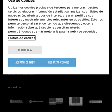
Uso de Cookies
Corporate Compliance
Utilizamos cookies propias y de terceros para mejorar nuestros
Nanomagnetismo
servicios, elaborar información estadística, analizar sus hábitos de
Nanoóptica
navegación, inferir grupos de interés, crear un perfil de sus
intereses y mostrarle anuncios relevantes en otros sitios. Esto nos
Autoensamblado
permite personalizar el contenido que ofrecemos y obtener
información sobre qué secciones suscitan interés,
Nanobiosistemas
permitiéndonos además mejorar la página web y su seguridad.
Nanodispositivos
Política de cookies
Microscopía Electrónica
Teoría
CONFIGURAR
Nanomateriales
Microscopía de Detección Cuántica
ACEPTAR COOKIES
RECHAZAR COOKIES
Nanoingeniería
Hardware Cuántico
Funded by