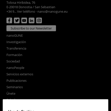
Tolosa Hiribidea, 76
E-20018 Donostia / San Sebastian
+34 9... Ver teléfono
·
nano@nanogune.eu
Subscribe to our Newsletter
nanoGUNE
Investigación
Transferencia
Formación
Sociedad
nanoPeople
Servicios externos
Publicaciones
Seminarios
Únete
Sala de prensa
Perfil del contratante