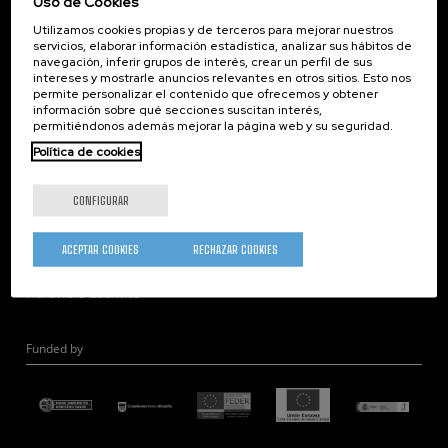
Uso de Cookies
Corporate Compliance
Utilizamos cookies propias y de terceros para mejorar nuestros
Nanomagnetismo
servicios, elaborar información estadística, analizar sus hábitos de
Nanoóptica
navegación, inferir grupos de interés, crear un perfil de sus
intereses y mostrarle anuncios relevantes en otros sitios. Esto nos
Autoensamblado
permite personalizar el contenido que ofrecemos y obtener
información sobre qué secciones suscitan interés,
Nanobiosistemas
permitiéndonos además mejorar la página web y su seguridad.
Nanodispositivos
Política de cookies
Microscopía Electrónica
Teoría
CONFIGURAR
Nanomateriales
Microscopía de Detección Cuántica
ACEPTAR COOKIES
RECHAZAR COOKIES
Nanoingeniería
Hardware Cuántico
Funded by