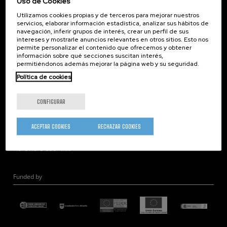
Uso de Cookies
Corporate Compliance
Utilizamos cookies propias y de terceros para mejorar nuestros
Nanomagnetismo
servicios, elaborar información estadística, analizar sus hábitos de
Nanoóptica
navegación, inferir grupos de interés, crear un perfil de sus
intereses y mostrarle anuncios relevantes en otros sitios. Esto nos
Autoensamblado
permite personalizar el contenido que ofrecemos y obtener
información sobre qué secciones suscitan interés,
Nanobiosistemas
permitiéndonos además mejorar la página web y su seguridad.
Nanodispositivos
Política de cookies
Microscopía Electrónica
Teoría
CONFIGURAR
Nanomateriales
Microscopía de Detección Cuántica
ACEPTAR COOKIES
RECHAZAR COOKIES
Nanoingeniería
Hardware Cuántico
Funded by