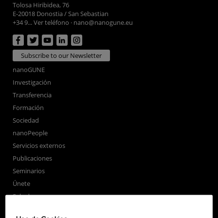
Tolosa Hiribidea, 76
E-20018 Donostia / San Sebastian
+34 9... Ver teléfono
·
nano@nanogune.eu
Subscribe to our Newsletter
nanoGUNE
Investigación
Transferencia
Formación
Sociedad
nanoPeople
Servicios externos
Publicaciones
Seminarios
Únete
Sala de prensa
Perfil del contratante