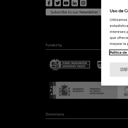
Uso de C
Subscribe to our Newsletter
Utilizamos 
estadística
intereses y
que ofrece
mejorar la
Funded by
Política de
CONF
Distinctions