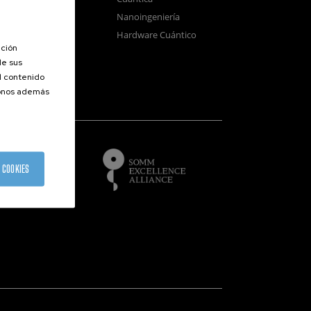
sistemas
Nanoingeniería
positivos
Hardware Cuántico
opía Electrónica
ación
de sus
el contenido
donos además
of
 COOKIES