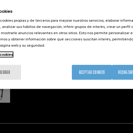
Formación
Únete
Nanobio
Sociedad
Sala de prensa
Nanodis
ookies
nanoPeople
Perfil del contratante
Microsc
cookies propias y de terceros para mejorar nuestros servicios, elaborar inform
Corporate Compliance
, analizar sus hábitos de navegación, inferir grupos de interés, crear un perfil 
 mostrarle anuncios relevantes en otros sitios. Esto nos permite personalizar 
mos y obtener información sobre qué secciones suscitan interés, permitién
 página web y su seguridad.
Member 
 cookies
IGURAR
ACEPTAR COOKIES
RECHAZAR