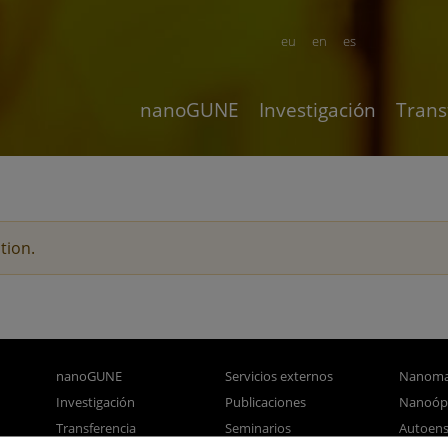
eu
en
es
nanoGUNE
Investigación
Trans
tion.
nanoGUNE
Servicios externos
Nanoma
Investigación
Publicaciones
Nanoóp
Transferencia
Seminarios
Autoen