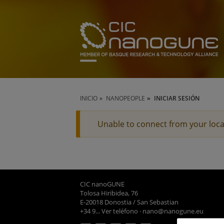
INICIO
NANOPEOPLE
INICIAR SESIÓN
Unable to connect from your loca
CIC nanoGUNE
Tolosa Hiribidea, 76
E-20018 Donostia / San Sebastian
+34 9... Ver teléfono
·
nano@nanogune.eu