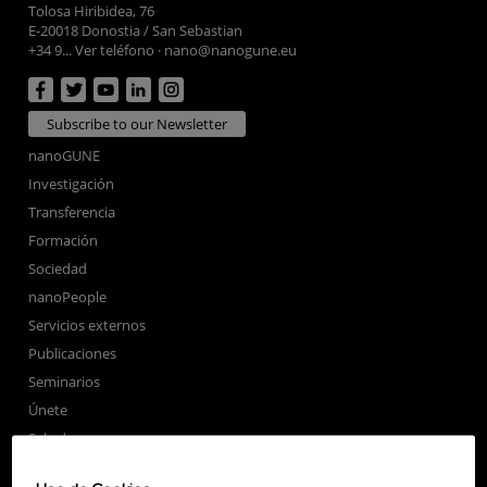
Tolosa Hiribidea, 76
E-20018 Donostia / San Sebastian
+34 9... Ver teléfono
·
nano@nanogune.eu
Subscribe to our Newsletter
nanoGUNE
Investigación
Transferencia
Formación
Sociedad
nanoPeople
Servicios externos
Publicaciones
Seminarios
Únete
Sala de prensa
Perfil del contratante