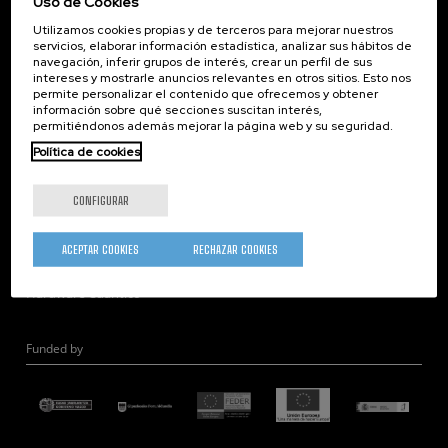
Uso de Cookies
Corporate Compliance
Utilizamos cookies propias y de terceros para mejorar nuestros
Nanomagnetismo
servicios, elaborar información estadística, analizar sus hábitos de
Nanoóptica
navegación, inferir grupos de interés, crear un perfil de sus
intereses y mostrarle anuncios relevantes en otros sitios. Esto nos
Autoensamblado
permite personalizar el contenido que ofrecemos y obtener
información sobre qué secciones suscitan interés,
Nanobiosistemas
permitiéndonos además mejorar la página web y su seguridad.
Nanodispositivos
Política de cookies
Microscopía Electrónica
Teoría
CONFIGURAR
Nanomateriales
Microscopía de Detección Cuántica
ACEPTAR COOKIES
RECHAZAR COOKIES
Nanoingeniería
Hardware Cuántico
Funded by