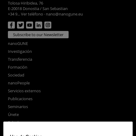
Tolosa Hiribidea, 76
E-20018 Donostia / San Sebastian
+34 9... Ver teléfono
·
nano@nanogune.eu
Subscribe to our Newsletter
nanoGUNE
Investigación
Transferencia
Formación
Sociedad
nanoPeople
Servicios externos
Publicaciones
Seminarios
Únete
Sala de prensa
Perfil del contratante