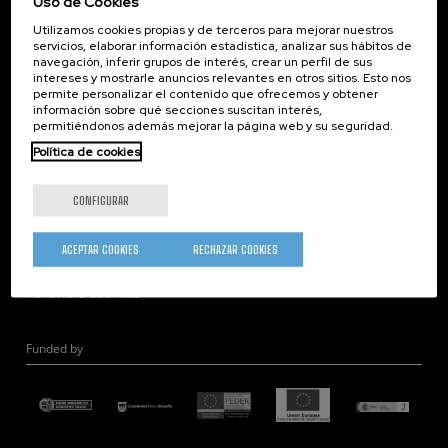
Uso de Cookies
Corporate Compliance
Utilizamos cookies propias y de terceros para mejorar nuestros
Nanomagnetismo
servicios, elaborar información estadística, analizar sus hábitos de
Nanoóptica
navegación, inferir grupos de interés, crear un perfil de sus
intereses y mostrarle anuncios relevantes en otros sitios. Esto nos
Autoensamblado
permite personalizar el contenido que ofrecemos y obtener
información sobre qué secciones suscitan interés,
Nanobiosistemas
permitiéndonos además mejorar la página web y su seguridad.
Nanodispositivos
Política de cookies
Microscopía Electrónica
Teoría
CONFIGURAR
Nanomateriales
Microscopía de Detección Cuántica
ACEPTAR COOKIES
RECHAZAR COOKIES
Nanoingeniería
Hardware Cuántico
Funded by