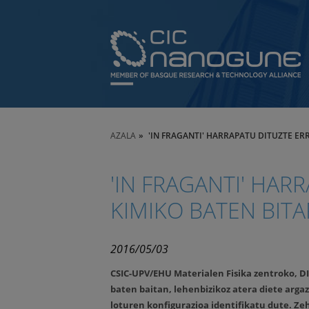
AZALA
'IN FRAGANTI' HARRAPATU DITUZTE E
'IN FRAGANTI' HAR
KIMIKO BATEN BIT
2016/05/03
CSIC-UPV/EHU
Materialen Fisika zentroko
, D
baten baitan,
lehenbizikoz atera diete arga
loturen konfigurazioa identifikatu dute. Ze