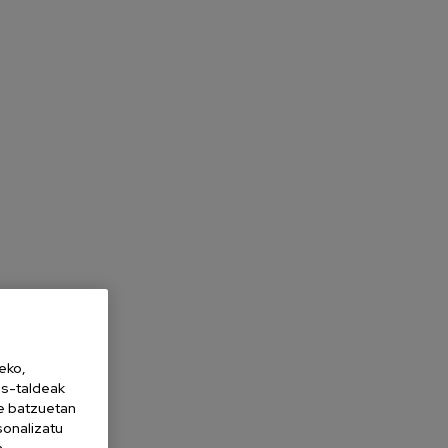
eko,
es-taldeak
ne batzuetan
sonalizatu
a,