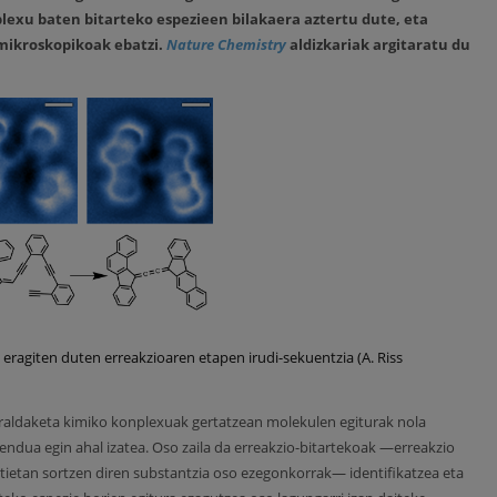
lexu baten bitarteko espezieen bilakaera aztertu dute, eta
mikroskopikoak ebatzi.
Nature Chemistry
aldizkariak argitaratu du
 eragiten duten erreakzioaren etapen irudi-sekuentzia (A. Riss
eraldaketa kimiko konplexuak gertatzean molekulen egiturak nola
endua egin ahal izatea. Oso zaila da erreakzio-bitartekoak —erreakzio
tietan sortzen diren substantzia oso ezegonkorrak— identifikatzea eta