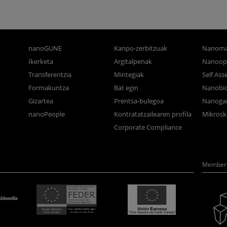
nanoGUNE
Kanpo-zerbitzuak
Nanoma
Ikerketa
Argitalpenak
Nanoop
Transferentzia
Mintegiak
Self As
Formakuntza
Bat egin
Nanobi
Gizartea
Prentsa-bulegoa
Nanogai
nanoPeople
Kontratatzailearen profila
Mikrosk
Corporate Compliance
Member 