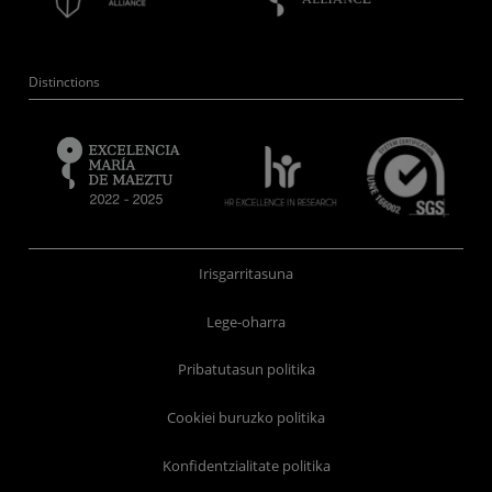
Distinctions
Irisgarritasuna
Lege-oharra
Pribatutasun politika
Cookiei buruzko politika
Konfidentzialitate politika