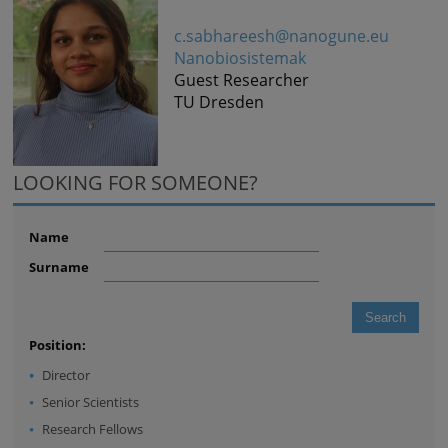
c.sabhareesh@nanogune.eu
Nanobiosistemak
Guest Researcher
TU Dresden
LOOKING FOR SOMEONE?
Name
Surname
Position:
Director
Senior Scientists
Research Fellows