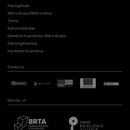
Nanogailuak
Mikroskopia Elektronikoa
Teoria
Nanomaterialak
Detekzio Kuantikoko Mikroskopia
Nanoingeniaritza
Hardware Kuantikoa
Funded by
Member of