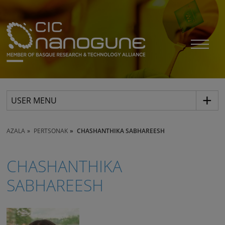
USER MENU
AZALA
PERTSONAK
CHASHANTHIKA SABHAREESH
CHASHANTHIKA
SABHAREESH