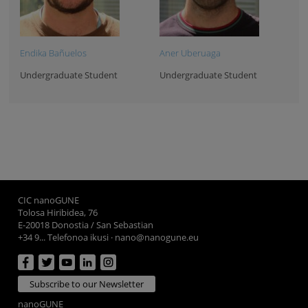
Endika Bañuelos
Aner Uberuaga
Undergraduate Student
Undergraduate Student
CIC nanoGUNE
Tolosa Hiribidea, 76
E-20018 Donostia / San Sebastian
+34 9... Telefonoa ikusi
·
nano@nanogune.eu
Subscribe to our Newsletter
nanoGUNE