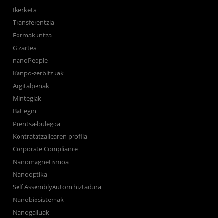
Ikerketa
Transferentzia
Formakuntza
Gizartea
nanoPeople
Kanpo-zerbitzuak
Argitalpenak
Mintegiak
Bat egin
Prentsa-bulegoa
Kontratatzailearen profila
Corporate Compliance
Nanomagnetismoa
Nanooptika
Self AssemblyAutomihiztadura
Nanobiosistemak
Nanogailuak