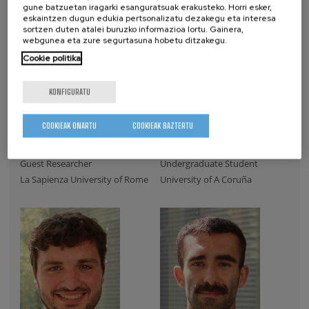
gune batzuetan iragarki esanguratsuak erakusteko. Horri esker,
eskaintzen dugun edukia pertsonalizatu dezakegu eta interesa
sortzen duten atalei buruzko informazioa lortu. Gainera,
webgunea eta zure segurtasuna hobetu ditzakegu.
Cookie politika
KONFIGURATU
COOKIEAK ONARTU
COOKIEAK BAZTERTU
Eva Vergara
Carla Pérez
Guest Researcher
Undergraduate Student
La Sapienza University of Rome
University of A Coruña