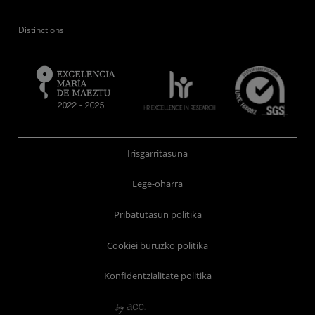
Distinctions
Irisgarritasuna
Lege-oharra
Pribatutasun politika
Cookiei buruzko politika
Konfidentzialitate politika