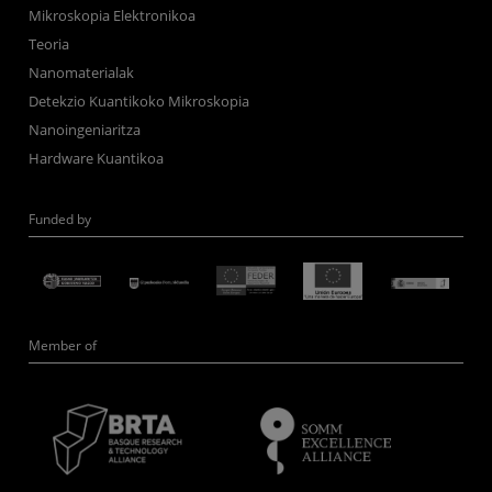
Mikroskopia Elektronikoa
Teoria
Nanomaterialak
Detekzio Kuantikoko Mikroskopia
Nanoingeniaritza
Hardware Kuantikoa
Funded by
Member of