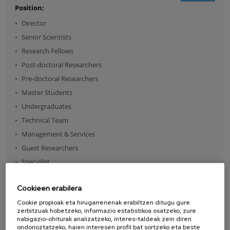
Position:
Director
Senior Scientists
Research Fellows
Post-doctoral Researchers
Pre-doctoral Researchers
Master Students
Undergraduates
Technical Team
Management & Services
Guest Researchers
Specialist
Cookieen erabilera
ETORRI BERRIAK
Cookie propioak eta hirugarrenenak erabiltzen ditugu gure
zerbitzuak hobetzeko, informazio estatistikoa osatzeko, zure
nabigazio-ohiturak analizatzeko, interes-taldeak zein diren
ondorioztatzeko, haien interesen profil bat sortzeko eta beste