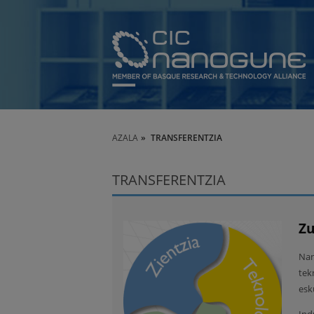
AZALA
TRANSFERENTZIA
TRANSFERENTZIA
Zu
Nan
tek
esk