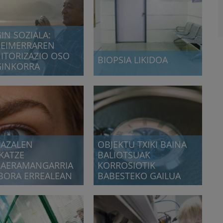
IN SOZIALA:
HEIMERRAREN
ITORIZAZIO OSO
BIOPSIA LIKIDOA
GINKORRA
Minbizirako biopsia likido bat
oiztiarreko alzheimerraren
ezartzea
ioa
NAZALEN
OBJEKTU TXIKI BAINA
KATZE
BALIOTSUAK
RAERAMANGARRIA
KORROSIOTIK
BORA ERREALEAN
BABESTEKO GAILUA
al baten akatsen
Korrosioa saihesteko konponbide
rizazioa
guztiz berritzailea