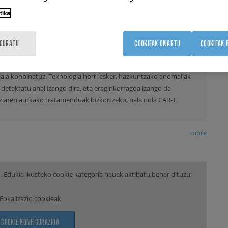
T BIOTECH ENPRESA-PROIEKTUA SARITU
tika
11-27
IGURATU
COOKIEAK ONARTU
COOKIEAK 
uan eratuko den enpresa berriak zelulen hazkuntza
izatuko du Raman espektroskopia, nanopartikulak eta adimen
ziala konbinatuz. Teknologia horri esker, hazkuntzako anomaliak
 detektatu ahal izango dira, eta eraginkorragoa izango da
ziaren aurkako tratamenduak bizkortzeko, hala nola CAR-T.
more
 Edukia ikusteko cookie kategoria hauek aktibatu behar dituzu:
Fokalizazio cookieak
COOKIE KONFIGURAZIOA