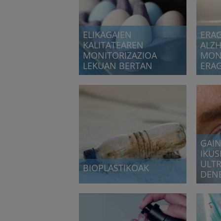
ELIKAGAIEN
ERAG
KALITATEAREN
ALZ
MONITORIZAZIOA
MON
LEKUAN BERTAN
ERA
Detection based on surface-
Fase g
plasmon resonance techniques
detekz
GAI
IKUS
ULT
BIOPLASTIKOAK
DEN
Bilgarri biodegradagarriak
Gainaz
plastikoen ordez
monito