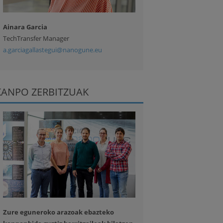
Ainara Garcia
TechTransfer Manager
a.garciagallastegui@nanogune.eu
KANPO ZERBITZUAK
Zure eguneroko arazoak ebazteko