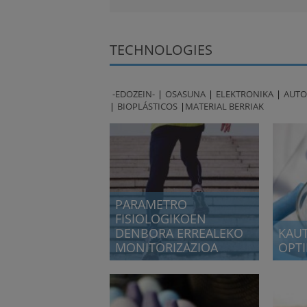
TECHNOLOGIES
-EDOZEIN-
OSASUNA
ELEKTRONIKA
AUTO
BIOPLÁSTICOS
MATERIAL BERRIAK
PARAMETRO
FISIOLOGIKOEN
DENBORA ERREALEKO
KAU
MONITORIZAZIOA
OPT
Parametro fisiologiko batzuen
Automo
monitorizazioa (oxigenazioa,
laktatoak eta abar), azalarekin
kontaktuan dagoen gailu baten
bidez.