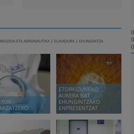
MOZIOA ETA AERONAUTIKA
ELIKADURA
EHUNGINTZA
(
ETORKIZUNEKO
AUKERA BAT
TXUA
EHUNGINTZAKO
IMIZATZEKO
ENPRESENTZAT
tive & Aerospace