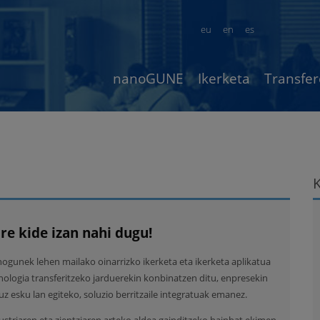
eu
en
es
nanoGUNE
Ikerketa
Transfer
re kide izan nahi dugu!
ogunek lehen mailako oinarrizko ikerketa eta ikerketa aplikatua
nologia transferitzeko jarduerekin konbinatzen ditu, enpresekin
uz esku lan egiteko, soluzio berritzaile integratuak emanez.