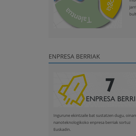
Ind
jar
bul
ENPRESA BERRIAK
Ingurune ekintzaile bat sustatzen dugu, oinarr
nanoteknologikoko enpresa berriak sortuz
Euskadin.