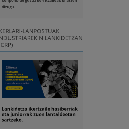
konponbide guztiz berritzaileak bilatzen
ditugu.
IKERLARI-LANPOSTUAK
INDUSTRIAREKIN LANKIDETZAN
ICRP)
Lankidetza ikertzaile hasiberriak
eta juniorrak zuen lantaldeetan
sartzeko.