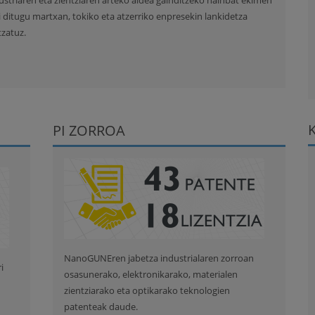
ustriaren eta zientziaren arteko aldea gainditzeko hainbat ekimen
ri ditugu martxan, tokiko eta atzerriko enpresekin lankidetza
tzatuz.
PI ZORROA
NanoGUNEren jabetza industrialaren zorroan
i
osasunerako, elektronikarako, materialen
zientziarako eta optikarako teknologien
patenteak daude.