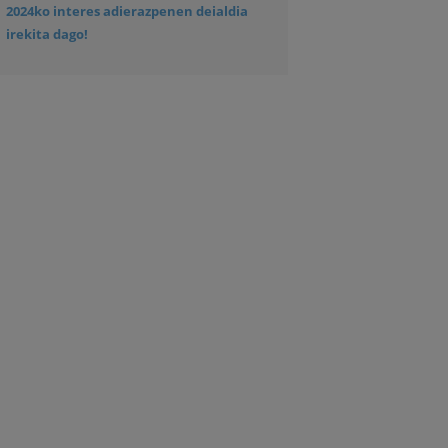
2024ko interes adierazpenen deialdia
irekita dago!