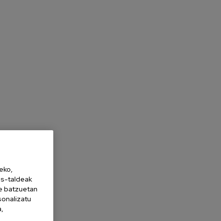
eko,
es-taldeak
ne batzuetan
sonalizatu
a,