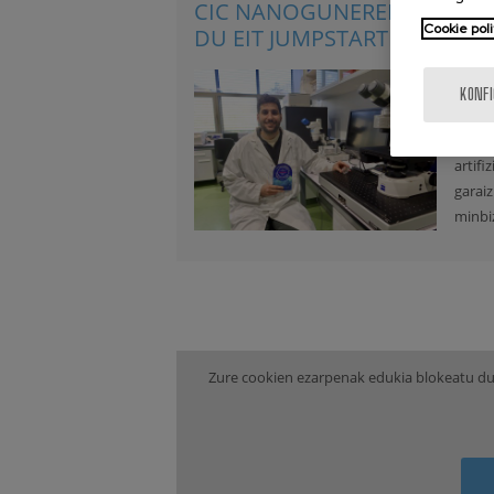
CIC NANOGUNEREN PROSPEC
Cookie poli
DU EIT JUMPSTARTER-EK
2025-
KONF
Abend
optim
artifi
garaiz
minbi
Zure cookien ezarpenak edukia blokeatu du.