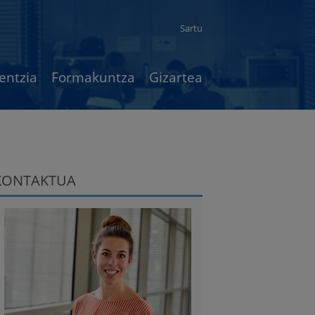
Sartu
entzia
Formakuntza
Gizartea
KONTAKTUA