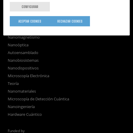
Únete
CONFIGURAR
Sala de prensa
ACEPTAR COOKIES
RECHAZAR COOKIES
Perfil del contratante
Corporate Compliance
Nanomagnetismo
Nanoóptica
Autoensamblado
Nanobiosistemas
Nanodispositivos
Microscopía Electrónica
Teoría
Nanomateriales
Microscopía de Detección Cuántica
Nanoingeniería
Hardware Cuántico
Funded by