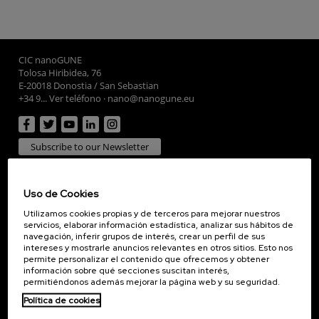
CIC nanoGUNE
Tolosa Hiribidea, 76
E-20018 Donostia / San Sebastian
+34 9... Ver teléfono
·
nano@nanogune.eu
Subscribe to our Newsletter
nanoGUNE
Investigación
Uso de Cookies
Transferencia
Utilizamos cookies propias y de terceros para mejorar nuestros
Formación
servicios, elaborar información estadística, analizar sus hábitos de
navegación, inferir grupos de interés, crear un perfil de sus
Sociedad
intereses y mostrarle anuncios relevantes en otros sitios. Esto nos
permite personalizar el contenido que ofrecemos y obtener
nanoPeople
información sobre qué secciones suscitan interés,
Servicios externos
permitiéndonos además mejorar la página web y su seguridad.
Publicaciones
Política de cookies
Seminarios