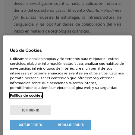
desde la investigación cuántica hasta la aplicación industrial
dentro del ecosistema vasco.
El evento
Quantum Readiness
for Business
muestra la estrategia, la infraestructura de
vanguardia y las oportunidades de colaboración del País
Vasco en materia de tecnologías cuánticas.
NANOGUNE PARTICIPA EN PINT OF
Uso de Cookies
SCIENCE DONOSTIA 2026 CON TRES
Utilizamos cookies propias y de terceros para mejorar nuestros
CHARLAS SOBRE NANOCIENCIA, LUZ
servicios, elaborar información estadística, analizar sus hábitos de
Y ALMACENAMIENTO DE
navegación, inferir grupos de interés, crear un perfil de sus
intereses y mostrarle anuncios relevantes en otros sitios. Esto nos
INFORMACIÓN
permite personalizar el contenido que ofrecemos y obtener
información sobre qué secciones suscitan interés,
permitiéndonos además mejorar la página web y su seguridad.
Política de cookies
CONFIGURAR
ACEPTAR COOKIES
RECHAZAR COOKIES