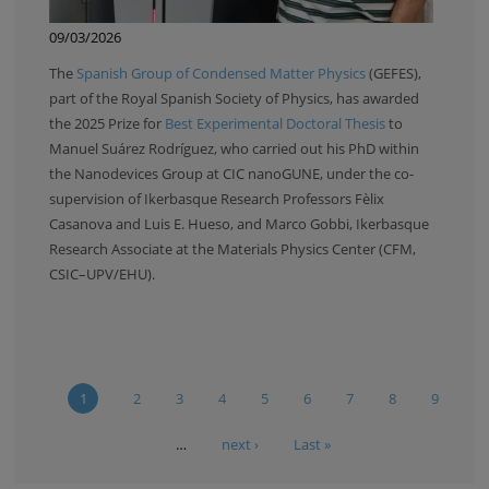
09/03/2026
The
Spanish Group of Condensed Matter Physics
(GEFES),
part of the Royal Spanish Society of Physics, has awarded
the 2025 Prize for
Best Experimental Doctoral Thesis
to
Manuel Suárez Rodríguez, who carried out his PhD within
the Nanodevices Group at CIC nanoGUNE, under the co-
supervision of Ikerbasque Research Professors Fèlix
Casanova and Luis E. Hueso, and Marco Gobbi, Ikerbasque
Research Associate at the Materials Physics Center (CFM,
CSIC–UPV/EHU).
1
2
3
4
5
6
7
8
9
…
next ›
Last »