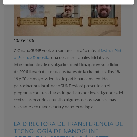
13/05/2026
CIC nanoGUNE vuelve a sumarse un año más al
festival Pint
of Science Donostia
, una de las principales iniciativas
internacionales de divulgación científica, que en su edición
de 2026 llenará de ciencia los bares de la ciudad los días 18,
19 y 20 de mayo. Además de participar como entidad
patrocinadora local, nanoGUNE estará presente en el
programa con tres charlas impartidas por investigadores del
centro, acercando al público algunos de los avances más
relevantes en nanociencia y nanotecnología.
LA DIRECTORA DE TRANSFERENCIA DE
TECNOLOGÍA DE NANOGUNE