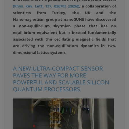
(Phys. Rev. Lett. 137, 026703 (2026))
, a collaboration of
scientists from Turkey, the UK and the
Nanomagnetism group at nanoGUNE have discovered
a non-equilibrium skyrmion phase that has no
equilibrium equivalent but is instead fundamentally
associated with the oscillating magnetic fields that
are driving the non-equilibrium dynamics in two-
dimensional lattice systems.
A NEW ULTRA-COMPACT SENSOR
PAVES THE WAY FOR MORE
POWERFUL AND SCALABLE SILICON
QUANTUM PROCESSORS