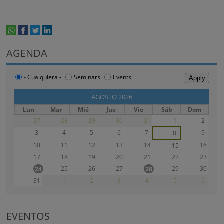
whatsapp
facebook
twitter
linkedin
print
AGENDA
- Cualquiera -
Seminars
Events
‹‹
AGOSTO 2026
››
Lun
Mar
Mié
Jue
Vie
Sáb
Dom
27
28
29
30
31
1
2
3
4
5
6
7
9
8
10
11
12
13
14
16
15
17
18
19
20
21
22
23
25
26
27
29
30
24
28
31
1
2
3
4
5
6
EVENTOS