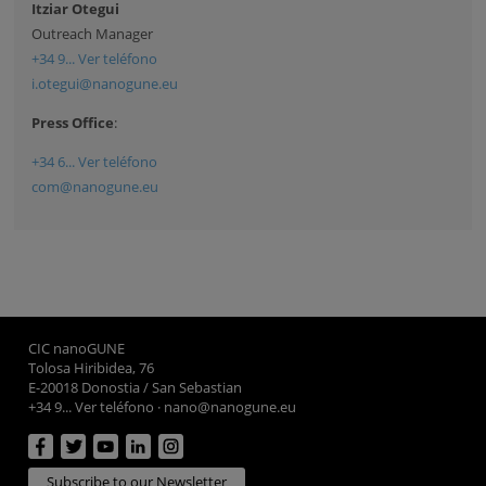
Itziar Otegui
Outreach Manager
+34 9... Ver teléfono
i.otegui@nanogune.eu
Press Office
:
+34 6... Ver teléfono
com@nanogune.eu
CIC nanoGUNE
Tolosa Hiribidea, 76
E-20018 Donostia / San Sebastian
+34 9... Ver teléfono
·
nano@nanogune.eu
Subscribe to our Newsletter