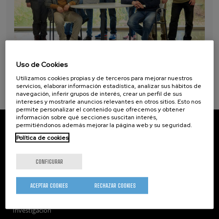
Uso de Cookies
Utilizamos cookies propias y de terceros para mejorar nuestros
servicios, elaborar información estadística, analizar sus hábitos de
navegación, inferir grupos de interés, crear un perfil de sus
intereses y mostrarle anuncios relevantes en otros sitios. Esto nos
permite personalizar el contenido que ofrecemos y obtener
información sobre qué secciones suscitan interés,
CIC nanoGUNE
permitiéndonos además mejorar la página web y su seguridad.
Tolosa Hiribidea, 76
Política de cookies
E-20018 Donostia / San Sebastian
+34 9... Ver teléfono
·
nano@nanogune.eu
CONFIGURAR
Subscribe to our Newsletter
ACEPTAR COOKIES
RECHAZAR COOKIES
nanoGUNE
Investigación