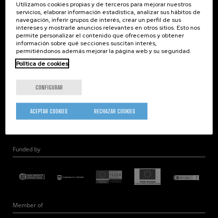
Utilizamos cookies propias y de terceros para mejorar nuestros
Nanoóptica
servicios, elaborar información estadística, analizar sus hábitos de
navegación, inferir grupos de interés, crear un perfil de sus
Autoensamblado
intereses y mostrarle anuncios relevantes en otros sitios. Esto nos
Nanobiosistemas
permite personalizar el contenido que ofrecemos y obtener
información sobre qué secciones suscitan interés,
Nanodispositivos
permitiéndonos además mejorar la página web y su seguridad.
Microscopía Electrónica
Política de cookies
Teoría
Nanomateriales
CONFIGURAR
Microscopía de Detección Cuántica
Nanoingeniería
ACEPTAR COOKIES
RECHAZAR COOKIES
Hardware Cuántico
Funded by
Member of