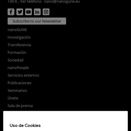
+34 9... Ver teléfono
·
nano@nanogune.eu
Subscribe to our Newsletter
nanoGUNE
Investigación
Transferencia
Formación
Sociedad
nanoPeople
Servicios externos
Publicaciones
Seminarios
Únete
Sala de prensa
Perfil del contratante
Corporate Compliance
Uso de Cookies
Nanomagnetismo