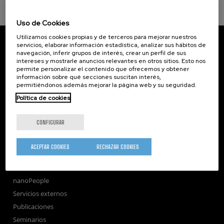
Uso de Cookies
Utilizamos cookies propias y de terceros para mejorar nuestros
CIC nanoGUNE
servicios, elaborar información estadística, analizar sus hábitos de
Tolosa Hiribidea, 76
navegación, inferir grupos de interés, crear un perfil de sus
E-20018 Donostia / San Sebastian
intereses y mostrarle anuncios relevantes en otros sitios. Esto nos
+34 9... Ver teléfono
·
nano@nanogune.eu
permite personalizar el contenido que ofrecemos y obtener
información sobre qué secciones suscitan interés,
permitiéndonos además mejorar la página web y su seguridad.
Política de cookies
Subscribe to our Newsletter
nanoGUNE
CONFIGURAR
Investigación
Transferencia
ACEPTAR COOKIES
RECHAZAR COOKIES
Formación
Sociedad
nanoPeople
Servicios externos
Publicaciones
Seminarios