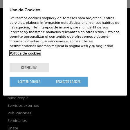
Uso de Cookies
CIC nanoGUNE
Utilizamos cookies propias y de terceros para mejorar nuestros
Tolosa Hiribidea, 76
servicios, elaborar información estadística, analizar sus hábitos de
E-20018 Donostia / San Sebastian
navegación, inferir grupos de interés, crear un perfil de sus
+34 9... Ver teléfono
intereses y mostrarle anuncios relevantes en otros sitios. Esto nos
·
nano@nanogune.eu
permite personalizar el contenido que ofrecemos y obtener
información sobre qué secciones suscitan interés,
permitiéndonos además mejorar la página web y su seguridad.
Subscribe to our Newsletter
Política de cookies
nanoGUNE
CONFIGURAR
Investigación
Transferencia
ACEPTAR COOKIES
RECHAZAR COOKIES
Formación
Sociedad
nanoPeople
Servicios externos
Publicaciones
Seminarios
Únete