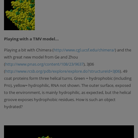
Playing with a TMV model...
Playing a bit with Chimera (
http://www.cgl.ucsf.edu/chimera/
) and the
with great new model from Ge and Zhou
(
http://www.pnas.org/content/108/23/9637
), 3J06
(
http://www.rcsb.org/pdb/explore/explore.do?structureId=3J06
). 49
coat proteins form three helical turns. Green = hydrophobic (including
Pro), yellow= hydrophilic, RNA not shown. The outer surface, exposed
to the environment, is mainly hydrophilic, as expected, but the helical
groove exposes hydrophobic residues. How is such an object
hydrated?