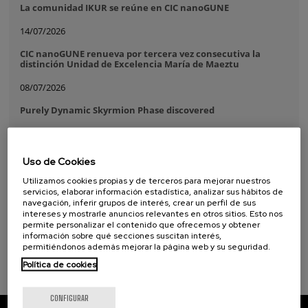
La comunidad IKUR se reúne en CIC nanoGUNE
14/07/2026
CIC nanoGUNE renueva por tercera vez consecutiva la
distinción Unidad de Excelencia María de Maeztu
08/07/2026
Purely Dynamic Skyrmion Phase discovered
07/07/2026
A new ultra-compact sensor paves the way for more
Uso de Cookies
powerful and scalable silicon quantum processors
Utilizamos cookies propias y de terceros para mejorar nuestros
16/06/2026
servicios, elaborar información estadística, analizar sus hábitos de
navegación, inferir grupos de interés, crear un perfil de sus
El proyecto TextaDNA avanza en el almacenamiento de
intereses y mostrarle anuncios relevantes en otros sitios. Esto nos
datos mediante fibras poliméricas basado en ADN
permite personalizar el contenido que ofrecemos y obtener
información sobre qué secciones suscitan interés,
permitiéndonos además mejorar la página web y su seguridad.
Política de cookies
CONFIGURAR