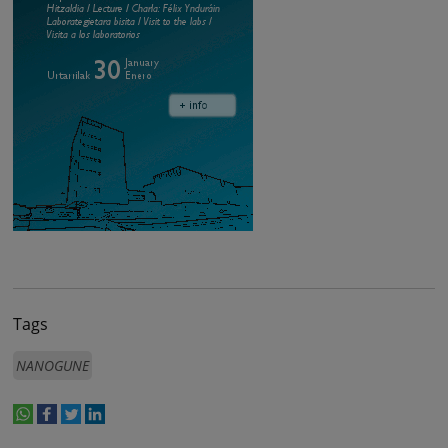
Tags
NANOGUNE
whatsapp
facebook
twitter
linkedin
print