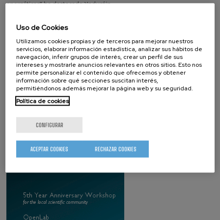
energéticas” ha destacado Ynduráin.
Después de la charla, ha llegado la hora de visitar las entrañas de
Uso de Cookies
nanoGUNE. Esta iniciativa ha sido un rotundo éxito, ya que desde días
Utilizamos cookies propias y de terceros para mejorar nuestros
antes se había completado el aforo. Quienes han acudido a la visita
servicios, elaborar información estadística, analizar sus hábitos de
han tenido la oportunidad de conocer la sala blanca, un microscopio
navegación, inferir grupos de interés, crear un perfil de sus
intereses y mostrarle anuncios relevantes en otros sitios. Esto nos
único en el mundo que permite medir propiedades electrónicas,
permite personalizar el contenido que ofrecemos y obtener
mecánicas y ópticas a escala atómica, un microscopio electrónico con
información sobre qué secciones suscitan interés,
permitiéndonos además mejorar la página web y su seguridad.
el cual han visto grafeno hecho por Graphenea, la primera start-up de
nanoGUNE, y toda una serie de tecnologías distribuidas en
Política de cookies
distintos laboratorios a salvo de vibraciones, interferencias
electromagnéticas, ruido y suciedad. Todo un viaje al nanomundo al
CONFIGURAR
alcance de todos los públicos.
ACEPTAR COOKIES
RECHAZAR COOKIES