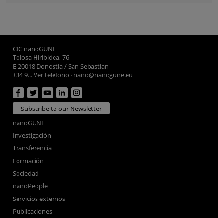
CIC nanoGUNE
Tolosa Hiribidea, 76
E-20018 Donostia / San Sebastian
+34 9... Ver teléfono
·
nano@nanogune.eu
Subscribe to our Newsletter
nanoGUNE
Investigación
Transferencia
Formación
Sociedad
nanoPeople
Servicios externos
Publicaciones