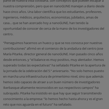
parte de nuestra vida cotidiana. Son conceptos que pueden escapar a
nuestra comprensión, pero que en nanoGUNE manejan a diario desde
hace cinco años. Una labor científica que los estudiantes, profesores,
ingenieros, médicos, arquitectos, economistas, jubilados, amas de
casa… que se han acercado hoy a nanoGUNE, han tenido la
oportunidad de conocer de cerca de la mano de los investigadores del
centro.
“Perseguimos hacernos un hueco y que se nos conozca por nuestras
contribuciones” afirmó en el comienzo de la andadura del centro Jose
María Pitarke, director general de nanoGUNE. Han pasado cinco años
desde entonces, y “el balance es muy positivo, muy alentador. Hemos
superado todas las expectativas” ha señalado Pitarke en la apertura de
la jornada de la celebración del 5.º aniversario. “No solo hemos puesto
en marcha una infraestructura de primerísimo nivel, sino que además
hemos sido capaces de atraer a un buen número de investigadores
Ikerbasque altamente reconocidos en sus respectivos campos” ha
subrayado. Pitarke ha insistido en que hay que seguir transmitiendo
conocimiento a la empresa: “lo hemos hecho hasta ahora y es el gran
reto que nos aguarda en el futuro” ha señalado.