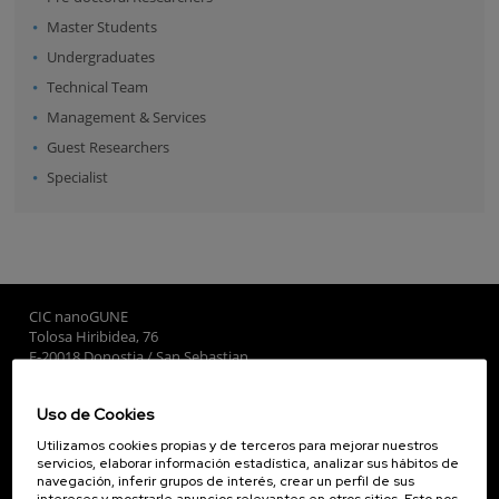
Master Students
Undergraduates
Technical Team
Management & Services
Guest Researchers
Specialist
CIC nanoGUNE
Tolosa Hiribidea, 76
E-20018 Donostia / San Sebastian
+34 9... Ver teléfono
·
nano@nanogune.eu
Uso de Cookies
Utilizamos cookies propias y de terceros para mejorar nuestros
Subscribe to our Newsletter
servicios, elaborar información estadística, analizar sus hábitos de
navegación, inferir grupos de interés, crear un perfil de sus
nanoGUNE
intereses y mostrarle anuncios relevantes en otros sitios. Esto nos