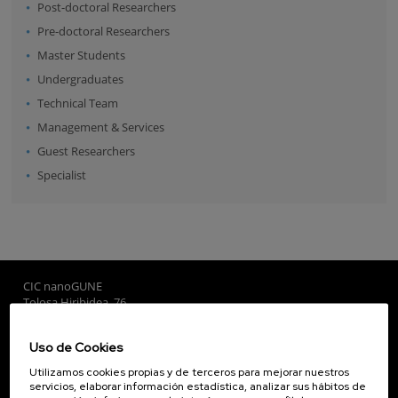
Post-doctoral Researchers
Pre-doctoral Researchers
Master Students
Undergraduates
Technical Team
Management & Services
Guest Researchers
Specialist
CIC nanoGUNE
Tolosa Hiribidea, 76
E-20018 Donostia / San Sebastian
+34 9... Ver teléfono
·
nano@nanogune.eu
Uso de Cookies
Utilizamos cookies propias y de terceros para mejorar nuestros
servicios, elaborar información estadística, analizar sus hábitos de
Subscribe to our Newsletter