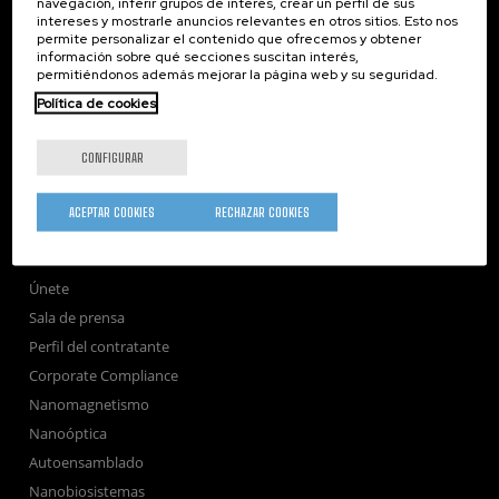
navegación, inferir grupos de interés, crear un perfil de sus
intereses y mostrarle anuncios relevantes en otros sitios. Esto nos
nanoGUNE
permite personalizar el contenido que ofrecemos y obtener
información sobre qué secciones suscitan interés,
Investigación
permitiéndonos además mejorar la página web y su seguridad.
Transferencia
Política de cookies
Formación
Sociedad
CONFIGURAR
nanoPeople
Servicios externos
ACEPTAR COOKIES
RECHAZAR COOKIES
Publicaciones
Seminarios
Únete
Sala de prensa
Perfil del contratante
Corporate Compliance
Nanomagnetismo
Nanoóptica
Autoensamblado
Nanobiosistemas