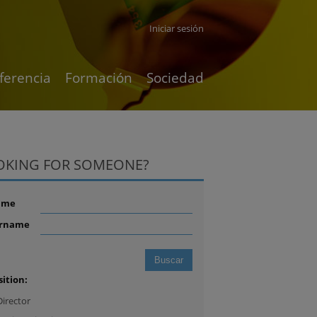
Iniciar sesión
ferencia
Formación
Sociedad
OKING FOR SOMEONE?
ame
rname
sition:
Director