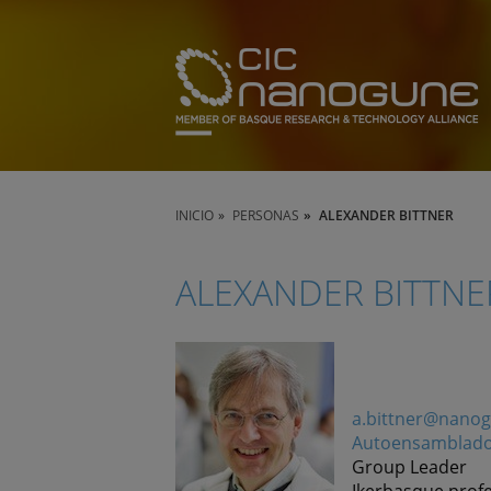
INICIO
PERSONAS
ALEXANDER BITTNER
ALEXANDER BITTNE
a.bittner@nano
Autoensamblad
Group Leader
Ikerbasque prof