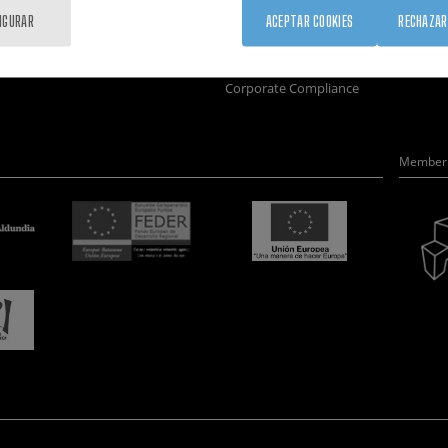
Formación
Únete
Nanobio
IGURAR
ACEPTAR COOKIES
RECHAZAR
Sociedad
Sala de prensa
Nanodis
nanoPeople
Perfil del contratante
Microsc
Corporate Compliance
Member 