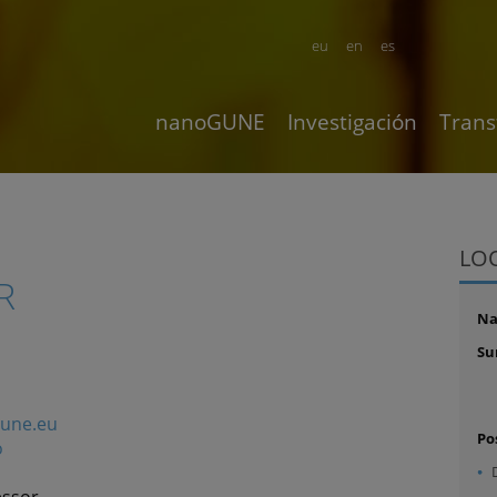
eu
en
es
nanoGUNE
Investigación
Trans
LO
R
N
Su
gune.eu
Po
o
essor