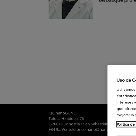
Uso de C
Utilizamos 
estadística
intereses y
que ofrece
CIC nanoGUNE
mejorar la
Tolosa Hiribidea, 76
E-20018 Donostia / San Sebastian
Política de
+34 9... Ver teléfono
·
nano@nanogune.eu