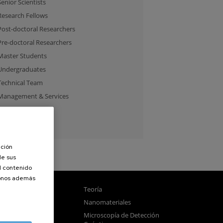
Senior Scientists
Research Fellows
Post-doctoral Researchers
Pre-doctoral Researchers
Master Students
Undergraduates
Technical Team
Management & Services
Guest Researchers
Specialist
ación
de sus
el contenido
donos además
gnetismo
Teoría
tica
Nanomateriales
samblado
Microscopía de Detección