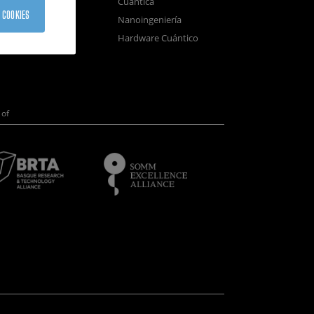
Cuántica
sistemas
 COOKIES
Nanoingeniería
positivos
Hardware Cuántico
opía Electrónica
of