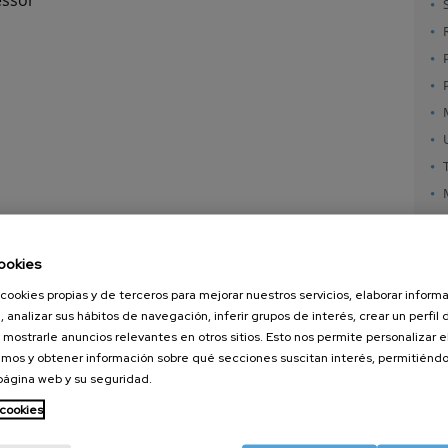
ookies
cookies propias y de terceros para mejorar nuestros servicios, elaborar inform
, analizar sus hábitos de navegación, inferir grupos de interés, crear un perfil 
 mostrarle anuncios relevantes en otros sitios. Esto nos permite personalizar 
mos y obtener información sobre qué secciones suscitan interés, permitién
 página web y su seguridad.
nanoGUNE
Servicios externos
Nanoma
Investigación
Publicaciones
Nanoóp
 cookies
Transferencia
Seminarios
Autoen