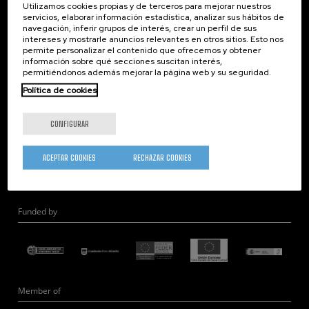
Utilizamos cookies propias y de terceros para mejorar nuestros
Nanoóptica
servicios, elaborar información estadística, analizar sus hábitos de
navegación, inferir grupos de interés, crear un perfil de sus
Autoensamblado
intereses y mostrarle anuncios relevantes en otros sitios. Esto nos
Nanobiosistemas
permite personalizar el contenido que ofrecemos y obtener
información sobre qué secciones suscitan interés,
Nanodispositivos
permitiéndonos además mejorar la página web y su seguridad.
Microscopía Electrónica
Política de cookies
Teoría
Nanomateriales
CONFIGURAR
Microscopía de Detección Cuántica
Nanoingeniería
ACEPTAR COOKIES
RECHAZAR COOKIES
Hardware Cuántico
Funded by
Member of