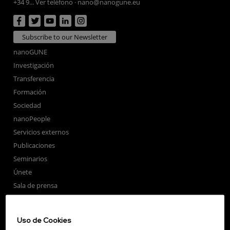
+34 9... Ver teléfono
·
nano@nanogune.eu
Subscribe to our Newsletter
nanoGUNE
Investigación
Transferencia
Formación
Sociedad
nanoPeople
Servicios externos
Publicaciones
Seminarios
Únete
Sala de prensa
Perfil del contratante
Corporate Compliance
Uso de Cookies
Nanomagnetismo