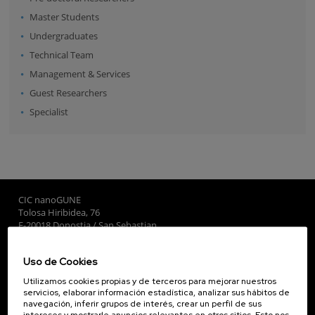
Master Students
Undergraduates
Technical Team
Management & Services
Guest Researchers
Specialist
CIC nanoGUNE
Tolosa Hiribidea, 76
E-20018 Donostia / San Sebastian
+34 9... Ver teléfono
·
nano@nanogune.eu
Uso de Cookies
Utilizamos cookies propias y de terceros para mejorar nuestros
Subscribe to our Newsletter
servicios, elaborar información estadística, analizar sus hábitos de
navegación, inferir grupos de interés, crear un perfil de sus
nanoGUNE
intereses y mostrarle anuncios relevantes en otros sitios. Esto nos