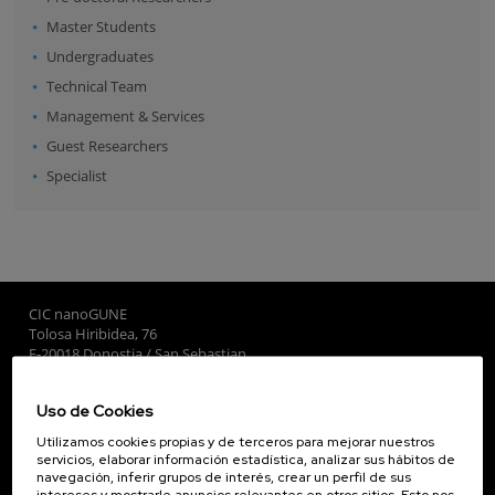
Master Students
Undergraduates
Technical Team
Management & Services
Guest Researchers
Specialist
CIC nanoGUNE
Tolosa Hiribidea, 76
E-20018 Donostia / San Sebastian
+34 9... Ver teléfono
·
nano@nanogune.eu
Uso de Cookies
Utilizamos cookies propias y de terceros para mejorar nuestros
Subscribe to our Newsletter
servicios, elaborar información estadística, analizar sus hábitos de
navegación, inferir grupos de interés, crear un perfil de sus
nanoGUNE
intereses y mostrarle anuncios relevantes en otros sitios. Esto nos