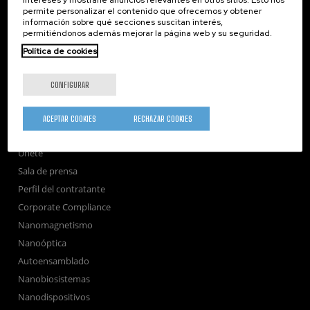
Investigación
permite personalizar el contenido que ofrecemos y obtener
información sobre qué secciones suscitan interés,
Transferencia
permitiéndonos además mejorar la página web y su seguridad.
Formación
Política de cookies
Sociedad
nanoPeople
CONFIGURAR
Servicios externos
Publicaciones
ACEPTAR COOKIES
RECHAZAR COOKIES
Seminarios
Únete
Sala de prensa
Perfil del contratante
Corporate Compliance
Nanomagnetismo
Nanoóptica
Autoensamblado
Nanobiosistemas
Nanodispositivos