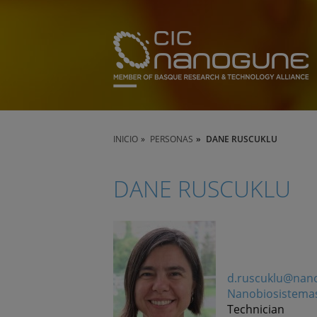
INICIO
PERSONAS
DANE RUSCUKLU
DANE RUSCUKLU
d.ruscuklu@nan
Nanobiosistema
Technician