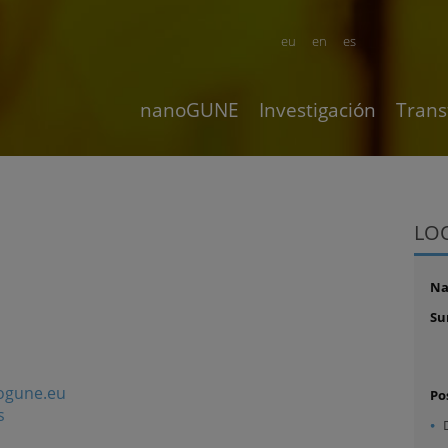
eu
en
es
nanoGUNE
Investigación
Trans
LO
N
Su
ogune.eu
Po
s