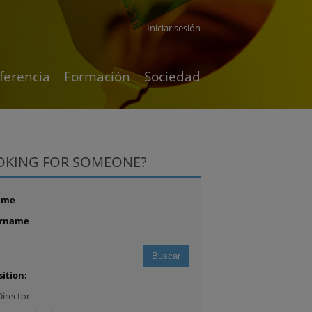
Iniciar sesión
ferencia
Formación
Sociedad
OKING FOR SOMEONE?
ame
rname
sition:
Director