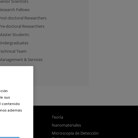
Senior Scientists
Research Fellows
Post-doctoral Researchers
Pre-doctoral Researchers
Master Students
Undergraduates
Technical Team
Management & Services
Guest Researchers
Specialist
ación
de sus
el contenido
donos además
gnetismo
Teoría
tica
Nanomateriales
samblado
Microscopía de Detección