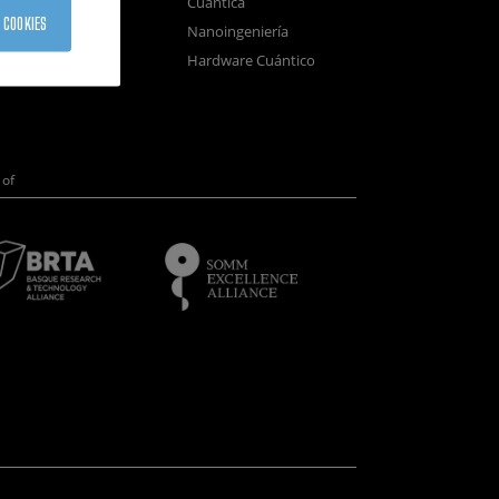
Cuántica
sistemas
 COOKIES
Nanoingeniería
positivos
Hardware Cuántico
opía Electrónica
of