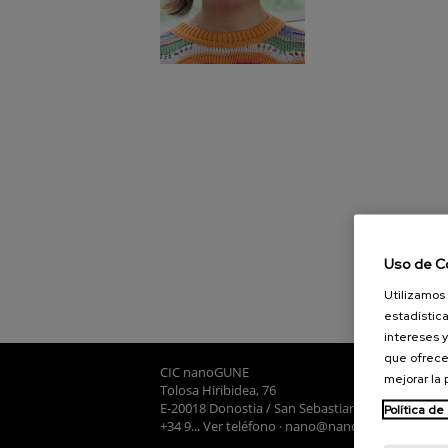
Uso de C
Utilizamos 
estadística
intereses y
que ofrece
CIC nanoGUNE
mejorar la
Tolosa Hiribidea, 76
E-20018 Donostia / San Sebastian
Política de
+34 9... Ver teléfono
·
nano@nanogune.eu