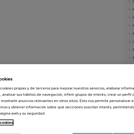
ookies
cookies propias y de terceros para mejorar nuestros servicios, elaborar inform
, analizar sus hábitos de navegación, inferir grupos de interés, crear un perfil 
 mostrarle anuncios relevantes en otros sitios. Esto nos permite personalizar 
mos y obtener información sobre qué secciones suscitan interés, permitién
 página web y su seguridad.
nanoGUNE
Servicios externos
Nanoma
Investigación
Publicaciones
Nanoóp
 cookies
Transferencia
Seminarios
Autoen