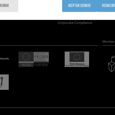
Formación
Únete
Nanobio
IGURAR
ACEPTAR COOKIES
RECHAZAR
Sociedad
Sala de prensa
Nanodis
nanoPeople
Perfil del contratante
Microsc
Corporate Compliance
Member 