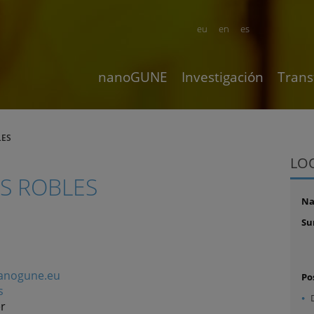
eu
en
es
nanoGUNE
Investigación
Trans
LES
LO
S ROBLES
N
Su
nanogune.eu
Po
s
r