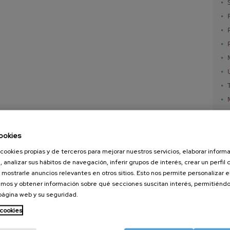
ookies
cookies propias y de terceros para mejorar nuestros servicios, elaborar inform
, analizar sus hábitos de navegación, inferir grupos de interés, crear un perfil 
 mostrarle anuncios relevantes en otros sitios. Esto nos permite personalizar 
mos y obtener información sobre qué secciones suscitan interés, permitién
 página web y su seguridad.
nanoGUNE
Servicios externos
Nanoma
Investigación
Publicaciones
Nanoóp
 cookies
Transferencia
Seminarios
Autoen