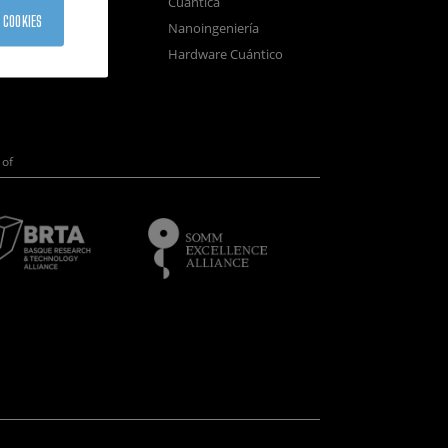
Cuántica
sistemas
 COOKIES
Nanoingeniería
positivos
Hardware Cuántico
opía Electrónica
of