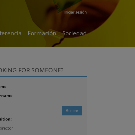
Iniciar sesión
ferencia
Formación
Sociedad
OKING FOR SOMEONE?
ame
rname
sition:
Director