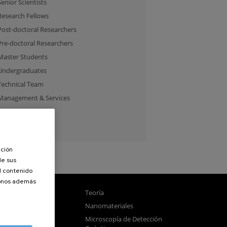
Senior Scientists
Research Fellows
Post-doctoral Researchers
Pre-doctoral Researchers
Master Students
Undergraduates
Technical Team
Management & Services
Guest Researchers
Specialist
ación
de sus
el contenido
donos además
gnetismo
Teoría
tica
Nanomateriales
samblado
Microscopía de Detección