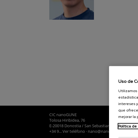
Uso de C
Utilizamos 
estadística
intereses y
que ofrece
CIC nanoGUNE
mejorar la
Tolosa Hiribidea, 76
E-20018 Donostia / San Sebastian
Política de
+34 9... Ver teléfono
·
nano@nanogune.eu