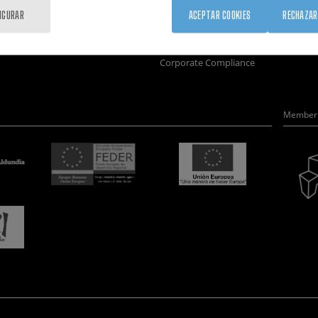
Formación
Únete
Nanobio
IGURAR
ACEPTAR COOKIES
RECHAZAR
Sociedad
Sala de prensa
Nanodis
nanoPeople
Perfil del contratante
Microsc
Corporate Compliance
Member 