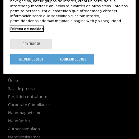
navegación, inferir grupos de interés, crear un perfil de sus
intereses y mostrarle anuncios relevantes en otros sitios. Esto nos
nanoGUNE
permite personalizar el contenido que ofrecemos y obtener
información sobre qué secciones suscitan interés,
Investigación
permitiéndonos además mejorar la página web y su seguridad.
Transferencia
Política de cookies
Formación
Sociedad
CONFIGURAR
nanoPeople
Servicios externos
ACEPTAR COOKIES
RECHAZAR COOKIES
Publicaciones
Seminarios
Únete
Sala de prensa
Perfil del contratante
Corporate Compliance
Nanomagnetismo
Nanoóptica
Autoensamblado
Nanobiosistemas