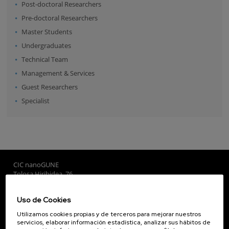
Post-doctoral Researchers
Pre-doctoral Researchers
Master Students
Undergraduates
Technical Team
Management & Services
Guest Researchers
Specialist
CIC nanoGUNE
Tolosa Hiribidea, 76
E-20018 Donostia / San Sebastian
+34 9... Ver teléfono
·
nano@nanogune.eu
Uso de Cookies
Utilizamos cookies propias y de terceros para mejorar nuestros
servicios, elaborar información estadística, analizar sus hábitos de
Subscribe to our Newsletter