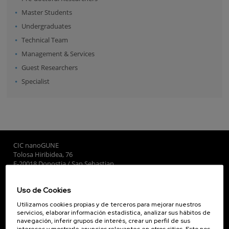
Master Students
Undergraduates
Technical Team
Management & Services
Guest Researchers
Specialist
CIC nanoGUNE
Tolosa Hiribidea, 76
E-20018 Donostia / San Sebastian
+34 9... Ver teléfono
·
nano@nanogune.eu
Uso de Cookies
Utilizamos cookies propias y de terceros para mejorar nuestros
Subscribe to our Newsletter
servicios, elaborar información estadística, analizar sus hábitos de
navegación, inferir grupos de interés, crear un perfil de sus
nanoGUNE
intereses y mostrarle anuncios relevantes en otros sitios. Esto nos