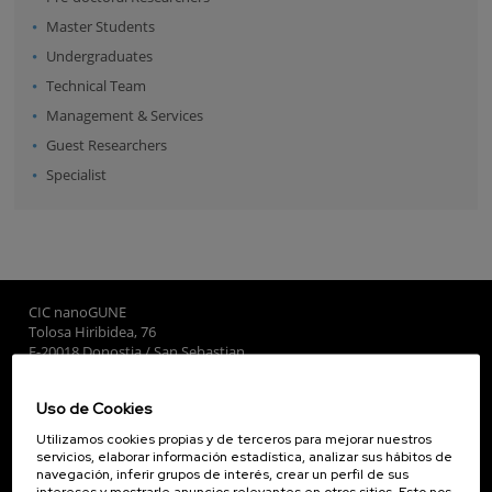
Master Students
Undergraduates
Technical Team
Management & Services
Guest Researchers
Specialist
CIC nanoGUNE
Tolosa Hiribidea, 76
E-20018 Donostia / San Sebastian
+34 9... Ver teléfono
·
nano@nanogune.eu
Uso de Cookies
Utilizamos cookies propias y de terceros para mejorar nuestros
Subscribe to our Newsletter
servicios, elaborar información estadística, analizar sus hábitos de
navegación, inferir grupos de interés, crear un perfil de sus
nanoGUNE
intereses y mostrarle anuncios relevantes en otros sitios. Esto nos