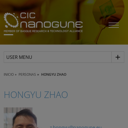
USER MENU
INICIO
PERSONAS
HONGYU ZHAO
HONGYU ZHAO
z.hongyu@nanogune.eu