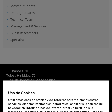
Master Students
Undergraduates
Technical Team
Management & Services
Guest Researchers
Specialist
CIC nanoGUNE
Tolosa Hiribidea, 76
E-20018 Donostia / San Sebastian
+34 9... Ver teléfono
·
nano@nanogune.eu
Uso de Cookies
Utilizamos cookies propias y de terceros para mejorar nuestros
Subscribe to our Newsletter
servicios, elaborar información estadística, analizar sus hábitos de
navegación, inferir grupos de interés, crear un perfil de sus
nanoGUNE
intereses y mostrarle anuncios relevantes en otros sitios. Esto nos