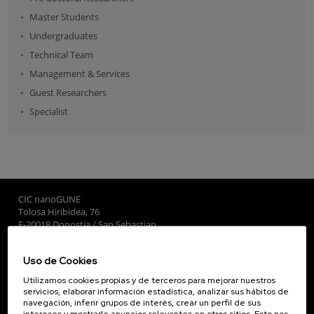
Master Students
Undergraduates
Technical Team
Management & Services
Guest Researchers
Specialist
CIC nanoGUNE
Tolosa Hiribidea, 76
E-20018 Donostia / San Sebastian
+34 9... Ver teléfono
·
nano@nanogune.eu
Uso de Cookies
Utilizamos cookies propias y de terceros para mejorar nuestros
Subscribe to our Newsletter
servicios, elaborar información estadística, analizar sus hábitos de
navegación, inferir grupos de interés, crear un perfil de sus
nanoGUNE
intereses y mostrarle anuncios relevantes en otros sitios. Esto nos