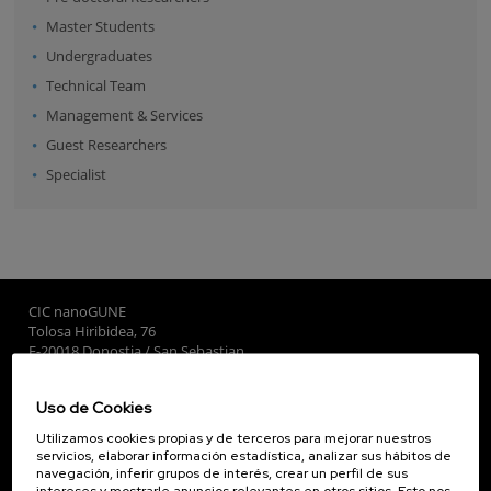
Master Students
Undergraduates
Technical Team
Management & Services
Guest Researchers
Specialist
CIC nanoGUNE
Tolosa Hiribidea, 76
E-20018 Donostia / San Sebastian
+34 9... Ver teléfono
·
nano@nanogune.eu
Uso de Cookies
Utilizamos cookies propias y de terceros para mejorar nuestros
Subscribe to our Newsletter
servicios, elaborar información estadística, analizar sus hábitos de
navegación, inferir grupos de interés, crear un perfil de sus
nanoGUNE
intereses y mostrarle anuncios relevantes en otros sitios. Esto nos