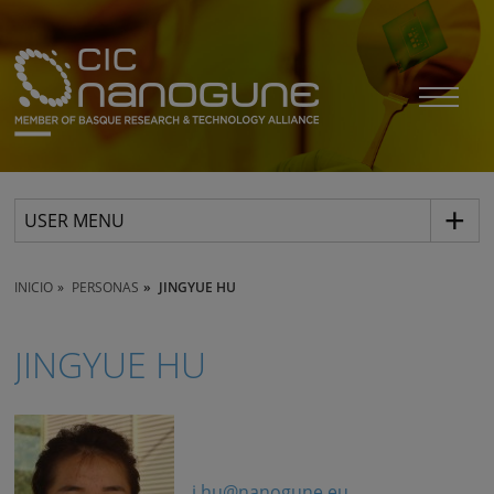
USER MENU
INICIO
PERSONAS
JINGYUE HU
JINGYUE HU
j.hu@nanogune.eu