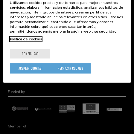
Utilizamos cookies propias y de terceros para mejorar nuestros
Nanoóptica
servicios, elaborar información estadística, analizar sus hábitos de
navegación, inferir grupos de interés, crear un perfil de sus
Autoensamblado
intereses y mostrarle anuncios relevantes en otros sitios. Esto nos
Nanobiosistemas
permite personalizar el contenido que ofrecemos y obtener
información sobre qué secciones suscitan interés,
Nanodispositivos
permitiéndonos además mejorar la página web y su seguridad.
Microscopía Electrónica
Política de cookies
Teoría
Nanomateriales
CONFIGURAR
Microscopía de Detección Cuántica
Nanoingeniería
ACEPTAR COOKIES
RECHAZAR COOKIES
Hardware Cuántico
Funded by
Member of