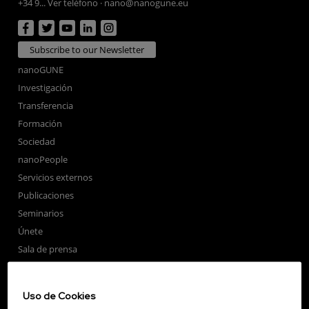
+34 9... Ver teléfono
·
nano@nanogune.eu
Subscribe to our Newsletter
nanoGUNE
Investigación
Transferencia
Formación
Sociedad
nanoPeople
Servicios externos
Publicaciones
Seminarios
Únete
Sala de prensa
Perfil del contratante
Corporate Compliance
Uso de Cookies
Nanomagnetismo