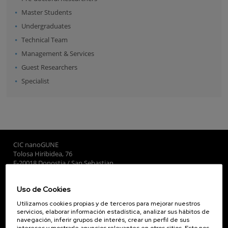
Master Students
Undergraduates
Technical Team
Management & Services
Guest Researchers
Specialist
CIC nanoGUNE
Tolosa Hiribidea, 76
E-20018 Donostia / San Sebastian
+34 9... Ver teléfono
·
nano@nanogune.eu
Uso de Cookies
Utilizamos cookies propias y de terceros para mejorar nuestros
Subscribe to our Newsletter
servicios, elaborar información estadística, analizar sus hábitos de
navegación, inferir grupos de interés, crear un perfil de sus
nanoGUNE
intereses y mostrarle anuncios relevantes en otros sitios. Esto nos