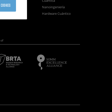
Cuántica
sistemas
 COOKIES
Nanoingeniería
positivos
Hardware Cuántico
opía Electrónica
of