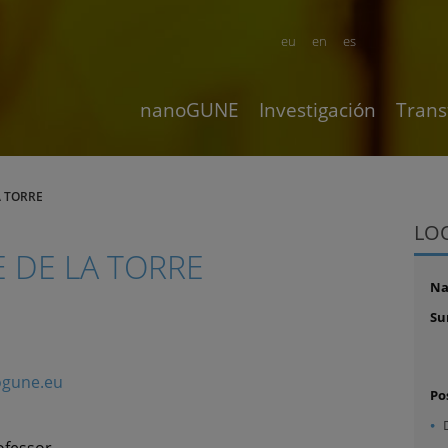
eu
en
es
nanoGUNE
Investigación
Trans
A TORRE
LO
E DE LA TORRE
N
Su
ogune.eu
Po
ofessor