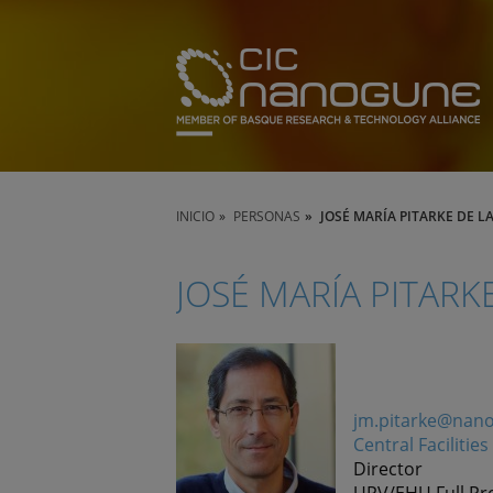
INICIO
PERSONAS
JOSÉ MARÍA PITARKE DE L
JOSÉ MARÍA PITARK
jm.pitarke@nan
Central Facilities
Director
UPV/EHU Full Pr