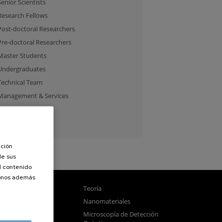
Senior Scientists
Research Fellows
Post-doctoral Researchers
Pre-doctoral Researchers
Master Students
Undergraduates
Technical Team
Management & Services
Guest Researchers
Specialist
ación
de sus
el contenido
donos además
gnetismo
Teoría
tica
Nanomateriales
samblado
Microscopía de Detección