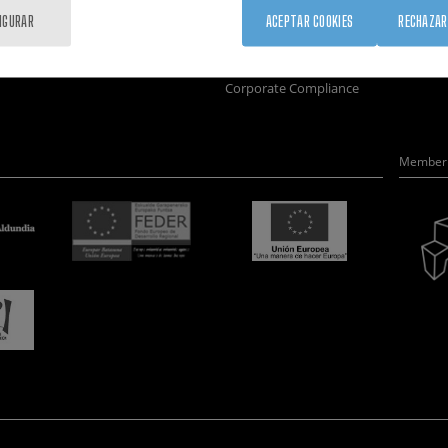
Formación
Únete
Nanobio
IGURAR
ACEPTAR COOKIES
RECHAZAR
Sociedad
Sala de prensa
Nanodis
nanoPeople
Perfil del contratante
Microsc
Corporate Compliance
Member 