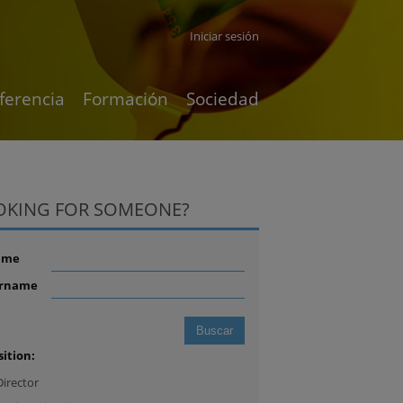
Iniciar sesión
ferencia
Formación
Sociedad
OKING FOR SOMEONE?
ame
rname
sition:
Director