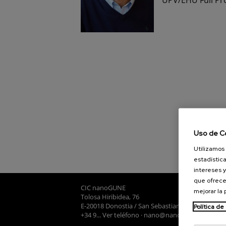
Uso de C
Utilizamos 
estadística
intereses y
que ofrece
CIC nanoGUNE
mejorar la
Tolosa Hiribidea, 76
E-20018 Donostia / San Sebastian
Política de
+34 9... Ver teléfono
·
nano@nanogune.eu