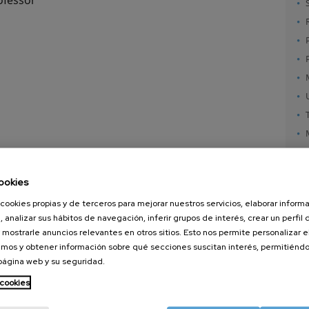
ookies
cookies propias y de terceros para mejorar nuestros servicios, elaborar inform
, analizar sus hábitos de navegación, inferir grupos de interés, crear un perfil 
 mostrarle anuncios relevantes en otros sitios. Esto nos permite personalizar 
mos y obtener información sobre qué secciones suscitan interés, permitién
 página web y su seguridad.
nanoGUNE
Servicios externos
Nanoma
Investigación
Publicaciones
Nanoóp
 cookies
Transferencia
Seminarios
Autoen