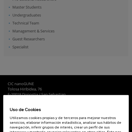
Master Students
Undergraduates
Technical Team
Management & Services
Guest Researchers
Specialist
CIC nanoGUNE
Tolosa Hiribidea, 76
E-20018 Donostia / San Sebastian
+34 9... Ver teléfono
·
nano@nanogune.eu
Uso de Cookies
Utilizamos cookies propias y de terceros para mejorar nuestros
Subscribe to our Newsletter
servicios, elaborar información estadística, analizar sus hábitos de
navegación, inferir grupos de interés, crear un perfil de sus
nanoGUNE
intereses y mostrarle anuncios relevantes en otros sitios. Esto nos