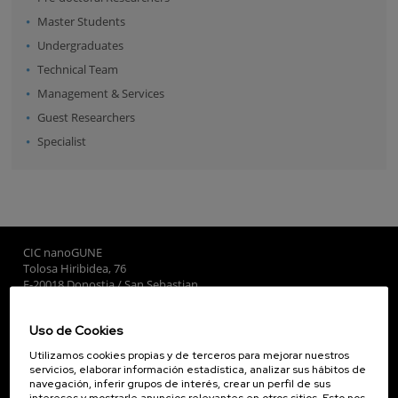
Master Students
Undergraduates
Technical Team
Management & Services
Guest Researchers
Specialist
CIC nanoGUNE
Tolosa Hiribidea, 76
E-20018 Donostia / San Sebastian
+34 9... Ver teléfono
·
nano@nanogune.eu
Uso de Cookies
Utilizamos cookies propias y de terceros para mejorar nuestros
Subscribe to our Newsletter
servicios, elaborar información estadística, analizar sus hábitos de
navegación, inferir grupos de interés, crear un perfil de sus
nanoGUNE
intereses y mostrarle anuncios relevantes en otros sitios. Esto nos