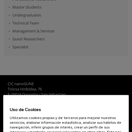
Master Students
Undergraduates
Technical Team
Management & Services
Guest Researchers
Specialist
CIC nanoGUNE
Tolosa Hiribidea, 76
E-20018 Donostia / San Sebastian
+34 9... Ver teléfono
·
nano@nanogune.eu
Uso de Cookies
Utilizamos cookies propias y de terceros para mejorar nuestros
Subscribe to our Newsletter
servicios, elaborar información estadística, analizar sus hábitos de
navegación, inferir grupos de interés, crear un perfil de sus
nanoGUNE
intereses y mostrarle anuncios relevantes en otros sitios. Esto nos