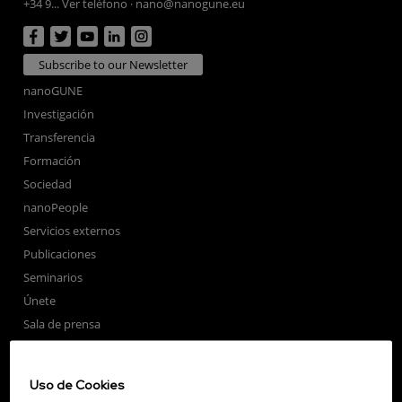
+34 9... Ver teléfono
·
nano@nanogune.eu
Subscribe to our Newsletter
nanoGUNE
Investigación
Transferencia
Formación
Sociedad
nanoPeople
Servicios externos
Publicaciones
Seminarios
Únete
Sala de prensa
Perfil del contratante
Corporate Compliance
Uso de Cookies
Nanomagnetismo