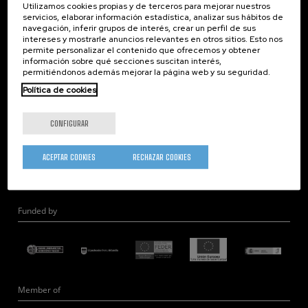
Utilizamos cookies propias y de terceros para mejorar nuestros
Nanoóptica
servicios, elaborar información estadística, analizar sus hábitos de
navegación, inferir grupos de interés, crear un perfil de sus
Autoensamblado
intereses y mostrarle anuncios relevantes en otros sitios. Esto nos
Nanobiosistemas
permite personalizar el contenido que ofrecemos y obtener
información sobre qué secciones suscitan interés,
Nanodispositivos
permitiéndonos además mejorar la página web y su seguridad.
Microscopía Electrónica
Política de cookies
Teoría
Nanomateriales
CONFIGURAR
Microscopía de Detección Cuántica
Nanoingeniería
ACEPTAR COOKIES
RECHAZAR COOKIES
Hardware Cuántico
Funded by
Member of