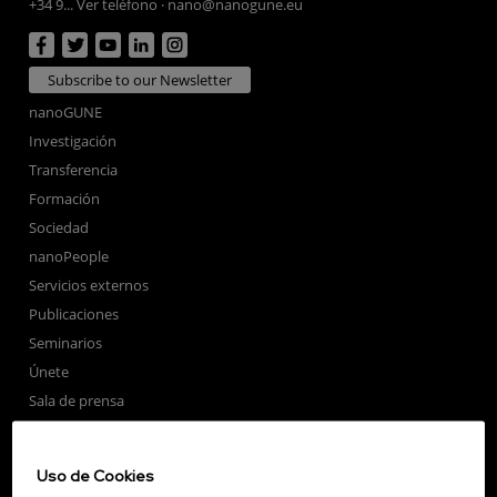
+34 9... Ver teléfono
·
nano@nanogune.eu
Subscribe to our Newsletter
nanoGUNE
Investigación
Transferencia
Formación
Sociedad
nanoPeople
Servicios externos
Publicaciones
Seminarios
Únete
Sala de prensa
Perfil del contratante
Corporate Compliance
Uso de Cookies
Nanomagnetismo