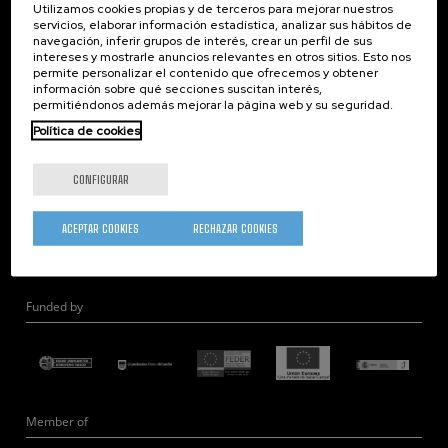
Utilizamos cookies propias y de terceros para mejorar nuestros
Nanoóptica
servicios, elaborar información estadística, analizar sus hábitos de
navegación, inferir grupos de interés, crear un perfil de sus
Autoensamblado
intereses y mostrarle anuncios relevantes en otros sitios. Esto nos
Nanobiosistemas
permite personalizar el contenido que ofrecemos y obtener
información sobre qué secciones suscitan interés,
Nanodispositivos
permitiéndonos además mejorar la página web y su seguridad.
Microscopía Electrónica
Política de cookies
Teoría
Nanomateriales
CONFIGURAR
Microscopía de Detección Cuántica
Nanoingeniería
ACEPTAR COOKIES
RECHAZAR COOKIES
Hardware Cuántico
Funded by
Member of