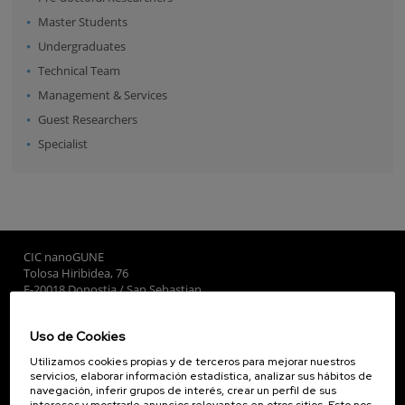
Master Students
Undergraduates
Technical Team
Management & Services
Guest Researchers
Specialist
CIC nanoGUNE
Tolosa Hiribidea, 76
E-20018 Donostia / San Sebastian
+34 9... Ver teléfono
·
nano@nanogune.eu
Uso de Cookies
Utilizamos cookies propias y de terceros para mejorar nuestros
Subscribe to our Newsletter
servicios, elaborar información estadística, analizar sus hábitos de
navegación, inferir grupos de interés, crear un perfil de sus
nanoGUNE
intereses y mostrarle anuncios relevantes en otros sitios. Esto nos