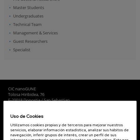
Master Students
Undergraduates
Technical Team
Management & Services
Guest Researchers
Specialist
CIC nanoGUNE
Tolosa Hiribidea, 76
E-20018 Donostia / San Sebastian
+34 9... Ver teléfono
·
nano@nanogune.eu
Uso de Cookies
Utilizamos cookies propias y de terceros para mejorar nuestros
Subscribe to our Newsletter
servicios, elaborar información estadística, analizar sus hábitos de
navegación, inferir grupos de interés, crear un perfil de sus
nanoGUNE
intereses y mostrarle anuncios relevantes en otros sitios. Esto nos